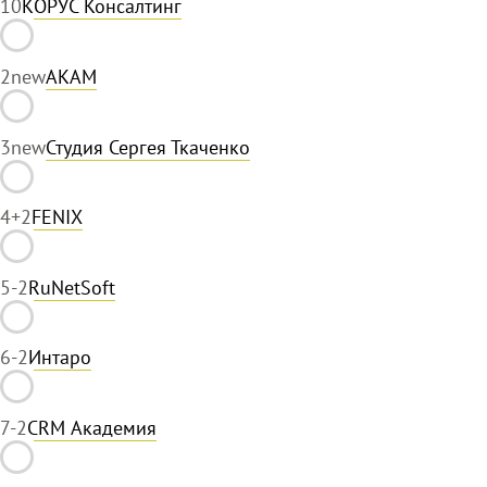
1
0
КОРУС Консалтинг
2
new
АКАМ
3
new
Студия Сергея Ткаченко
4
+2
FENIX
5
-2
RuNetSoft
6
-2
Интаро
7
-2
CRM Академия