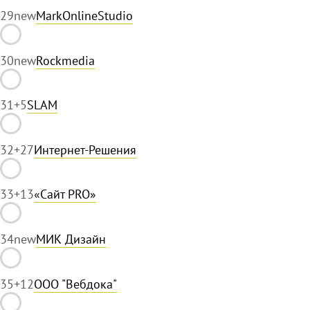
29
new
MarkOnlineStudio
30
new
Rockmedia
31
+5
SLAM
32
+27
Интернет-Решения
33
+13
«Сайт PRO»
34
new
МИК Дизайн
35
+12
ООО "Вебдока"