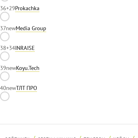
36
+29
Prokachka
37
new
Media Group
38
+34
INRAISE
39
new
Koyu.Tech
40
new
ТЛТ ПРО