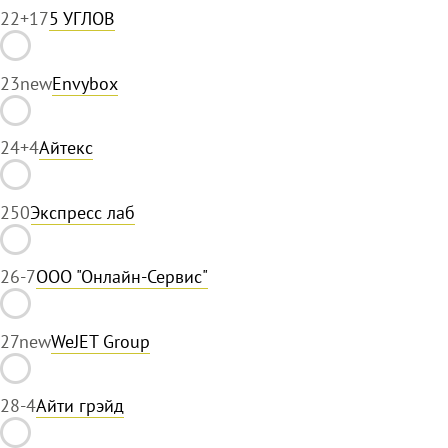
22
+17
5 УГЛОВ
23
new
Envybox
24
+4
Айтекс
25
0
Экспресс лаб
26
-7
ООО "Онлайн-Сервис"
27
new
WeJET Group
28
-4
Айти грэйд