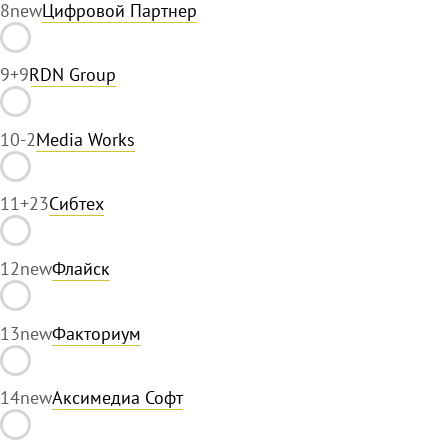
8
new
Цифровой Партнер
9
+9
RDN Group
10
-2
Media Works
11
+23
Сибтех
12
new
Флайск
13
new
Факториум
14
new
Аксимедиа Софт