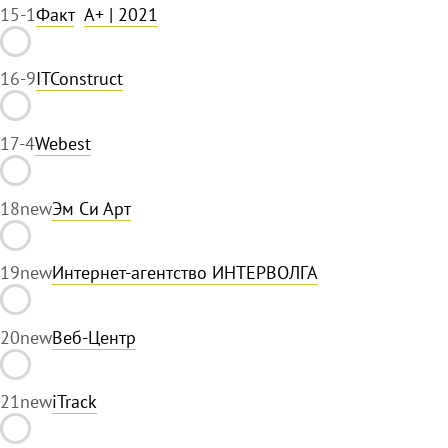
15
-1
Факт
A+
| 2021
16
-9
ITConstruct
17
-4
Webest
18
new
Эм Си Арт
19
new
Интернет-агентство ИНТЕРВОЛГА
20
new
Веб-Центр
21
new
iTrack