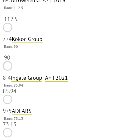
6
-5
ArrowMedia
A+
| 2018
Балл:
112.5
112.5
7
+4
Kokoc Group
Балл:
90
90
8
-4
Ingate Group
A+
| 2021
Балл: 85.94
85.94
9
+5
ADLABS
Балл: 73.13
73.13