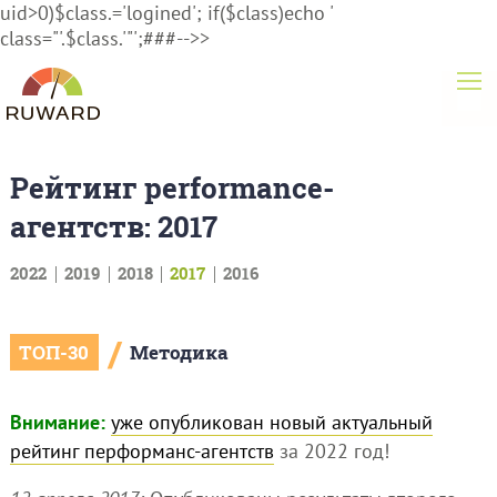
uid>0)$class.='logined'; if($class)echo '
class="'.$class.'"';###-->>
Рейтинг performance-
агентств: 2017
2022
2019
2018
2017
2016
/
ТОП-30
Методика
Внимание:
уже опубликован новый актуальный
рейтинг перформанс-агентств
за 2022 год!