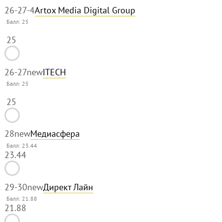
26-27
-4
Artox Media Digital Group
Балл:
25
25
26-27
new
ITECH
Балл:
25
25
28
new
Медиасфера
Балл: 23.44
23.44
29-30
new
Директ Лайн
Балл: 21.88
21.88