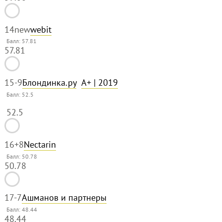
14
new
webit
Балл: 57.81
57.81
15
-9
Блондинка.ру
A+
| 2019
Балл:
52.5
52.5
16
+8
Nectarin
Балл: 50.78
50.78
17
-7
Ашманов и партнеры
Балл: 48.44
48.44