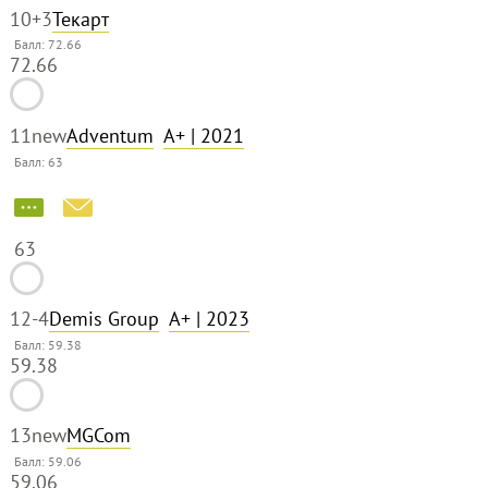
10
+3
Текарт
Балл: 72.66
72.66
11
new
Adventum
A+
| 2021
Балл:
63
63
12
-4
Demis Group
A+
| 2023
Балл: 59.38
59.38
13
new
MGCom
Балл: 59.06
59.06