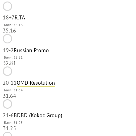
18
+7
R:TA
Балл: 35.16
35.16
19
-2
Russian Promo
Балл: 32.81
32.81
20
-11
OMD Resolution
Балл: 31.64
31.64
21
-6
BDBD (Kokoc Group)
Балл: 31.25
31.25