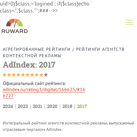
uid>0)$class.='logined'; if($class)echo '
class="'.$class.'"';###-->>
АГРЕГИРОВАННЫЕ РЕЙТИНГИ
/
РЕЙТИНГИ АГЕНТСТВ
КОНТЕКСТНОЙ РЕКЛАМЫ
AdIndex: 2017
Официальный сайт рейтинга:
adindex.ru/rating3/digital/166625/#16
6727
2024
2023
2021
2020
2018
2017
Интегральный рейтинг агентств контекстной рекламы, выпускаемый
отраслевым порталом Adindex.