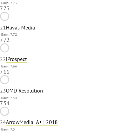
Балл: 7.73
7.73
21
Havas Media
Балл: 7.72
7.72
22
iProspect
Балл: 7.66
7.66
23
OMD Resolution
Балл: 7.54
7.54
24
ArrowMedia
A+
| 2018
Балл:
7.5