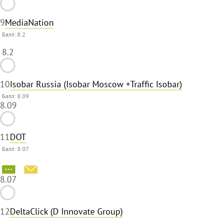
9
MediaNation
Балл:
8.2
8.2
10
Isobar Russia (Isobar Moscow +Traffic Isobar)
Балл: 8.09
8.09
11
DOT
Балл: 8.07
8.07
12
DeltaClick (D Innovate Group)