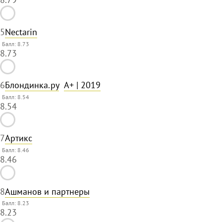
5
Nectarin
Балл: 8.73
8.73
6
Блондинка.ру
A+
| 2019
Балл: 8.54
8.54
7
Артикс
Балл: 8.46
8.46
8
Ашманов и партнеры
Балл: 8.23
8.23