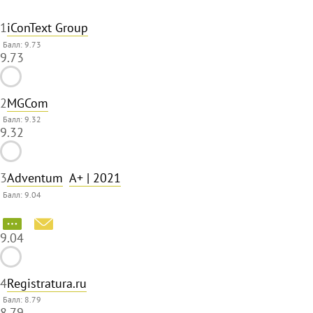
1
iConText Group
Балл: 9.73
9.73
2
MGCom
Балл: 9.32
9.32
3
Adventum
A+
| 2021
Балл: 9.04
9.04
4
Registratura.ru
Балл: 8.79
8.79