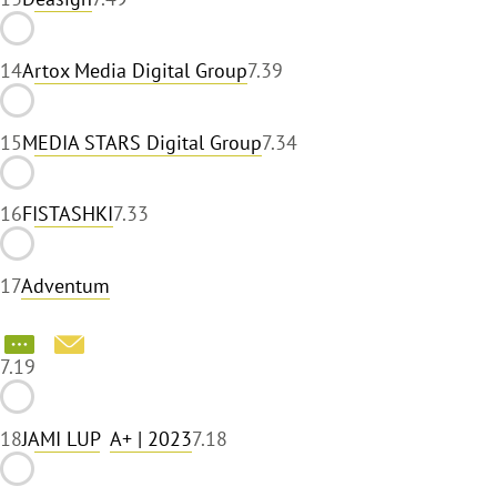
14
Artox Media Digital Group
7.39
15
MEDIA STARS Digital Group
7.34
16
FISTASHKI
7.33
17
Adventum
7.19
18
JAMI LUP
A+
| 2023
7.18