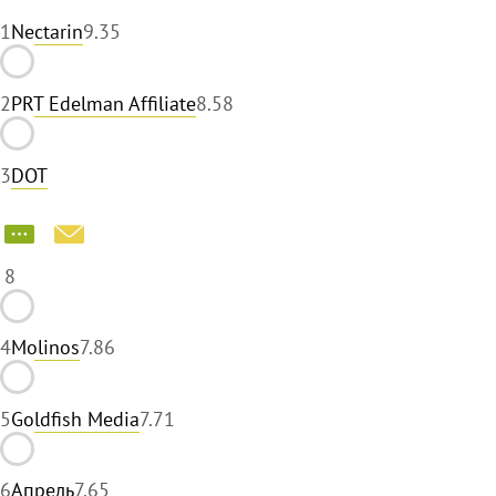
1
Nectarin
9.35
2
PRT Edelman Affiliate
8.58
3
DOT
8
4
Molinos
7.86
5
Goldfish Media
7.71
6
Апрель
7.65