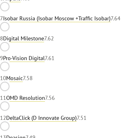
7
Isobar Russia (Isobar Moscow +Traffic Isobar)
7.64
8
Digital Milestone
7.62
9
Pro-Vision Digital
7.61
10
Mosaic
7.58
11
OMD Resolution
7.56
12
DeltaClick (D Innovate Group)
7.51
13
Deasign
7.49