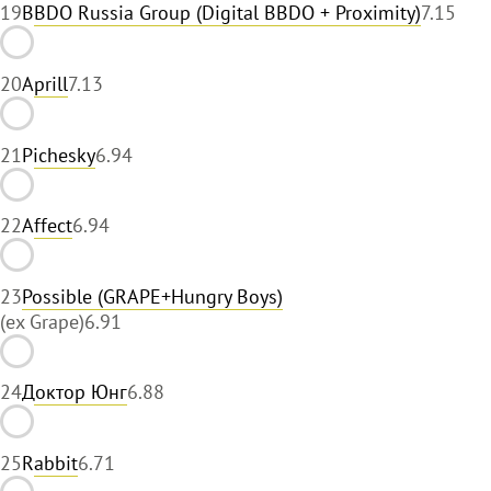
19
BBDO Russia Group (Digital BBDO + Proximity)
7.15
20
Aprill
7.13
21
Pichesky
6.94
22
Affect
6.94
23
Possible (GRAPE+Hungry Boys)
(ex Grape)
6.91
24
Доктор Юнг
6.88
25
Rabbit
6.71