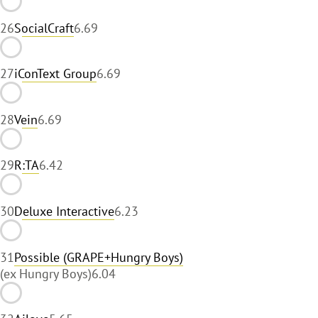
26
SocialCraft
6.69
27
iConText Group
6.69
28
Vein
6.69
29
R:TA
6.42
30
Deluxe Interactive
6.23
31
Possible (GRAPE+Hungry Boys)
(ex Hungry Boys)
6.04