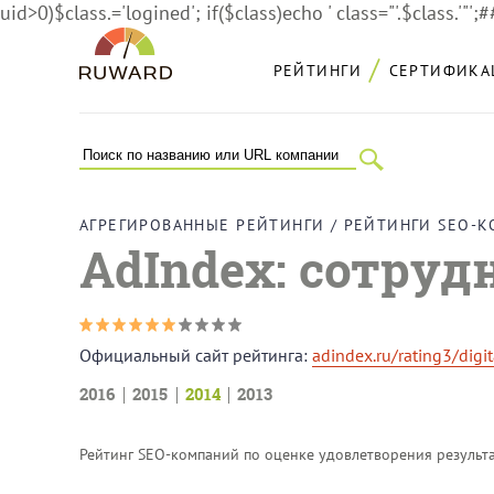
uid>0)$class.='logined'; if($class)echo ' class="'.$class.'"';
РЕЙТИНГИ
СЕРТИФИКА
АГРЕГИРОВАННЫЕ РЕЙТИНГИ
/
РЕЙТИНГИ SEО-
AdIndex:
сотруд
Официальный сайт рейтинга:
adindex.ru/rating3/dig
2016
2015
2014
2013
Рейтинг SEO-компаний по оценке удовлетворения результа