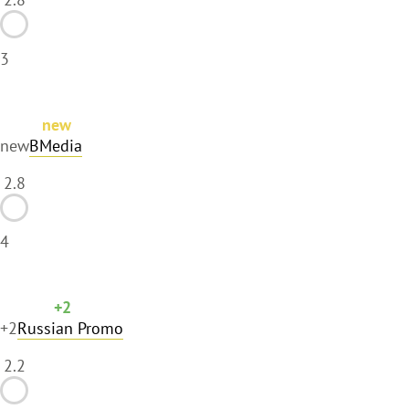
3
new
new
BMedia
2.8
4
+2
+2
Russian Promo
2.2