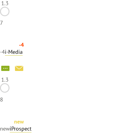
1.3
7
-4
-4
i-Media
1.3
8
new
new
iProspect