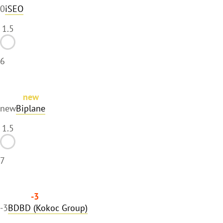
0
iSEO
1.5
6
new
new
Biplane
1.5
7
-3
-3
BDBD (Kokoc Group)