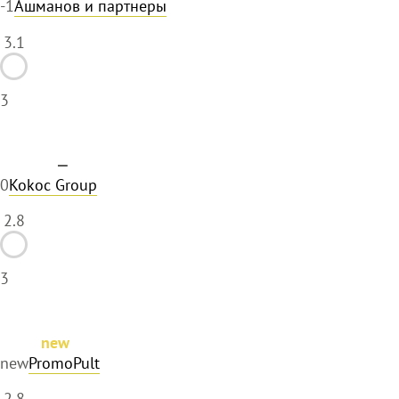
-1
Ашманов и партнеры
3.1
3
—
0
Kokoc Group
2.8
3
new
new
PromoPult
2.8