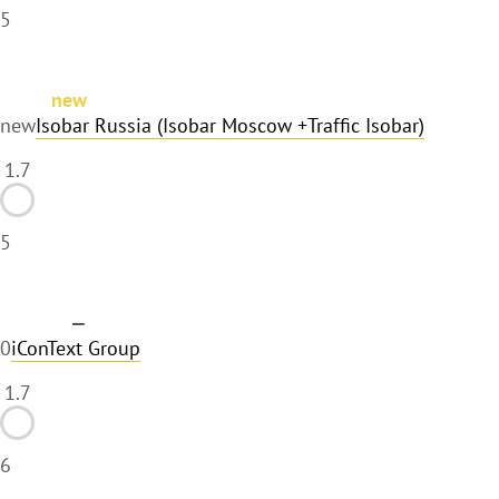
5
new
new
Isobar Russia (Isobar Moscow +Traffic Isobar)
1.7
5
—
0
iConText Group
1.7
6