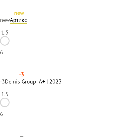
new
new
Артикс
1.5
6
-3
-3
Demis Group
A+
| 2023
1.5
6
—