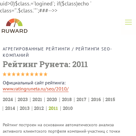
uid>0)$class.='logined'; if($class)echo '
class="'.$class.'"';###-->>
АГРЕГИРОВАННЫЕ РЕЙТИНГИ
/
РЕЙТИНГИ SEО-
КОМПАНИЙ
Рейтинг Рунета: 2011
Официальный сайт рейтинга:
www.ratingruneta.ru/seo/2010/
2024
2023
2021
2020
2018
2017
2016
2015
2014
2013
2012
2011
2010
Рейтинг построен на основании автоматического анализа
активного клиентского портфеля компаний-участниц с точки