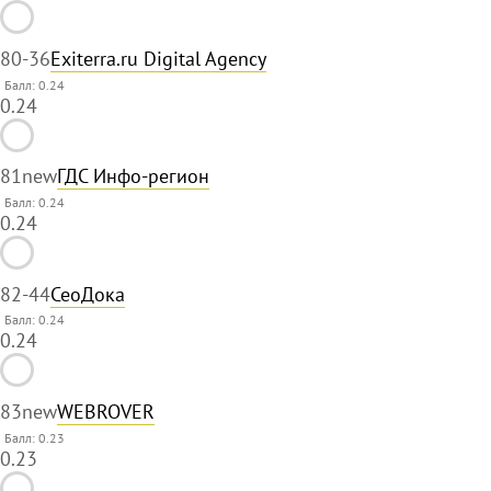
80
-36
Exiterra.ru Digital Agency
Балл: 0.24
0.24
81
new
ГДС Инфо-регион
Балл: 0.24
0.24
82
-44
СеоДока
Балл: 0.24
0.24
83
new
WEBROVER
Балл: 0.23
0.23