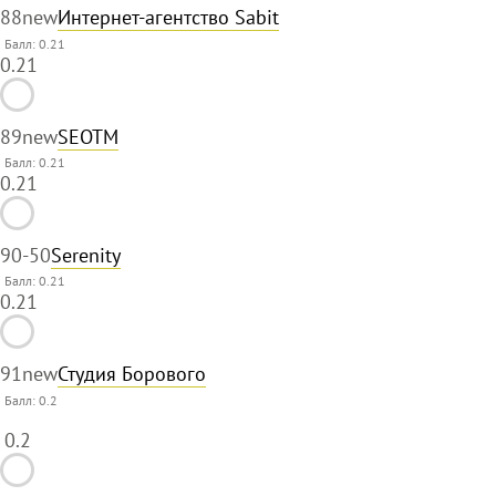
88
new
Интернет-агентство Sabit
Балл: 0.21
0.21
89
new
SEOTM
Балл: 0.21
0.21
90
-50
Serenity
Балл: 0.21
0.21
91
new
Студия Борового
Балл:
0.2
0.2