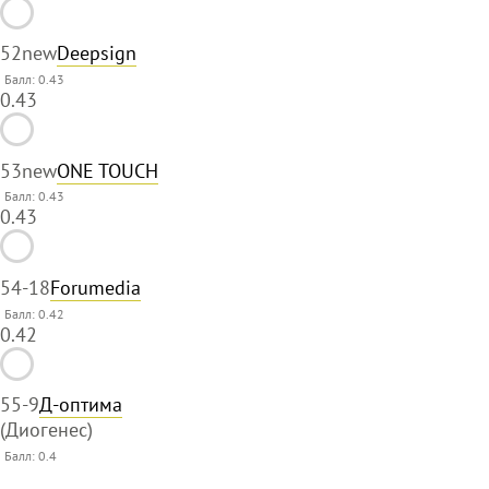
52
new
Deepsign
Балл: 0.43
0.43
53
new
ONE TOUCH
Балл: 0.43
0.43
54
-18
Forumedia
Балл: 0.42
0.42
55
-9
Д-оптима
(Диогенес)
Балл:
0.4