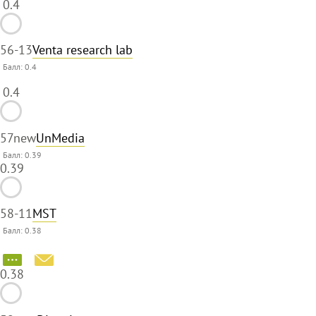
0.4
56
-13
Venta research lab
Балл:
0.4
0.4
57
new
UnMedia
Балл: 0.39
0.39
58
-11
MST
Балл: 0.38
0.38