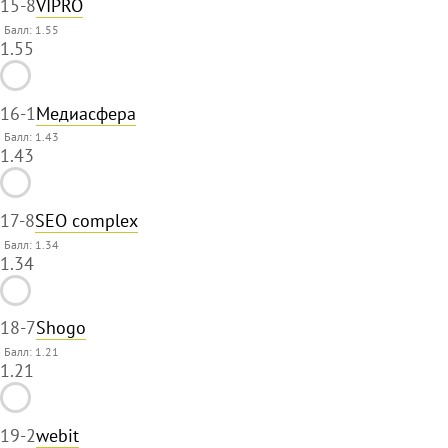
15
-8
VIPRO
Балл: 1.55
1.55
16
-1
Медиасфера
Балл: 1.43
1.43
17
-8
SEO complex
Балл: 1.34
1.34
18
-7
Shogo
Балл: 1.21
1.21
19
-2
webit