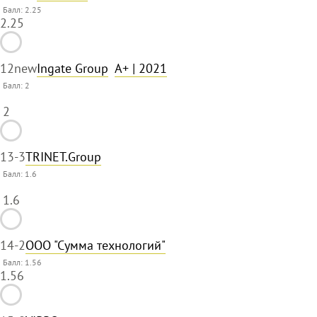
Балл: 2.25
2.25
12
new
Ingate Group
A+
| 2021
Балл:
2
2
13
-3
TRINET.Group
Балл:
1.6
1.6
14
-2
ООО "Сумма технологий"
Балл: 1.56
1.56