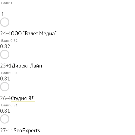
Балл:
1
1
24
-4
ООО "Взлет Медиа"
Балл: 0.82
0.82
25
+1
Директ Лайн
Балл: 0.81
0.81
26
-4
Студия ЯЛ
Балл: 0.81
0.81
27
-11
SeoExperts