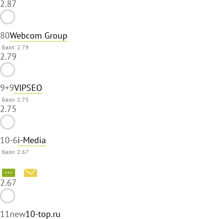
2.87
8
0
Webcom Group
Балл: 2.79
2.79
9
+9
VIPSEO
Балл: 2.75
2.75
10
-6
i-Media
Балл: 2.67
2.67
11
new
10-top.ru