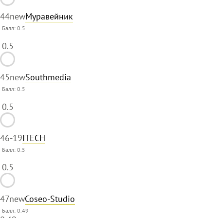
44
new
Муравейник
Балл:
0.5
0.5
45
new
Southmedia
Балл:
0.5
0.5
46
-19
ITECH
Балл:
0.5
0.5
47
new
Coseo-Studio
Балл: 0.49