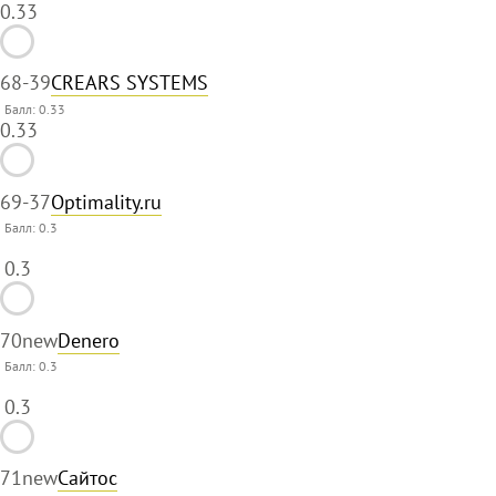
0.33
68
-39
CREARS SYSTEMS
Балл: 0.33
0.33
69
-37
Optimality.ru
Балл:
0.3
0.3
70
new
Denero
Балл:
0.3
0.3
71
new
Сайтос