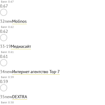
Балл: 0.67
0.67
32
new
Molinos
Балл: 0.62
0.62
33
-19
Медиасайт
Балл: 0.61
0.61
34
new
Интернет агентство Top-7
Балл: 0.59
0.59
35
new
DEXTRA
Балл: 0.58