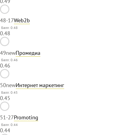
0.49
48
-17
Web2b
Балл: 0.48
0.48
49
new
Промедиа
Балл: 0.46
0.46
50
new
Интернет маркетинг
Балл: 0.45
0.45
51
-27
Promoting
Балл: 0.44
0.44