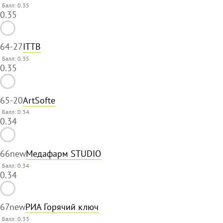
Балл: 0.35
0.35
64
-27
ITTB
Балл: 0.35
0.35
65
-20
ArtSofte
Балл: 0.34
0.34
66
new
Медафарм STUDIO
Балл: 0.34
0.34
67
new
РИА Горячий ключ
Балл: 0.33