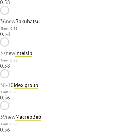
0.58
36
new
Bakuhatsu
Балл: 0.58
0.58
37
new
Intelsib
Балл: 0.58
0.58
38
-10
idex group
Балл: 0.56
0.56
39
new
МастерВеб
Балл: 0.56
0.56