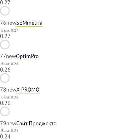
0.27
76
new
SEMmetria
Балл: 0.27
0.27
77
new
OptimPro
Балл: 0.26
0.26
78
new
X-PROMO
Балл: 0.26
0.26
79
new
Сайт Проджектс
Балл: 0.24
0.24