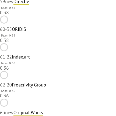
59
new
Directiv
Балл: 0.38
0.38
60
-35
ORIDIS
Балл: 0.38
0.38
61
-22
index.art
Балл: 0.36
0.36
62
-20
Proactivity Group
Балл: 0.36
0.36
63
new
Original Works