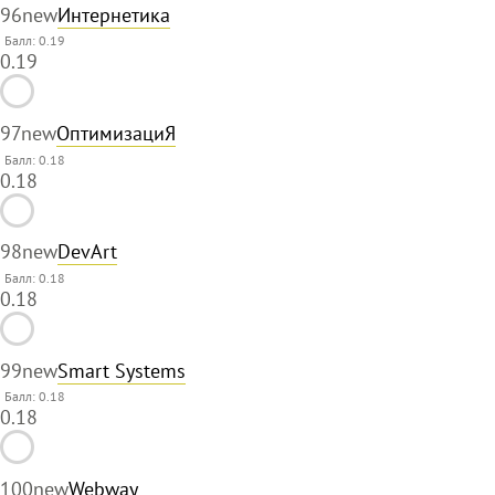
96
new
Интернетика
Балл: 0.19
0.19
97
new
ОптимизациЯ
Балл: 0.18
0.18
98
new
DevArt
Балл: 0.18
0.18
99
new
Smart Systems
Балл: 0.18
0.18
100
new
Webway