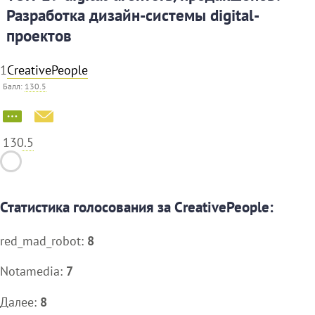
Разработка дизайн-системы digital-
проектов
1
CreativePeople
Балл:
130.5
130.5
Статистика голосования за CreativePeople:
red_mad_robot:
8
Notamedia:
7
Далее:
8