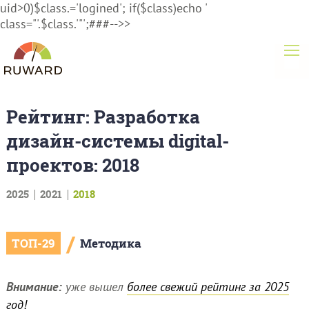
uid>0)$class.='logined'; if($class)echo '
class="'.$class.'"';###-->>
Рейтинг: Разработка
дизайн-системы digital-
проектов: 2018
2025
2021
2018
/
ТОП-29
Методика
Внимание:
уже вышел
более свежий рейтинг за 2025
год!