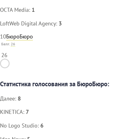
OCTA Media:
1
LoftWeb Digital Agency:
3
10
БюроБюро
Балл:
26
26
Статистика голосования за БюроБюро:
Далее:
8
KINETICA:
7
No Logo Studio:
6