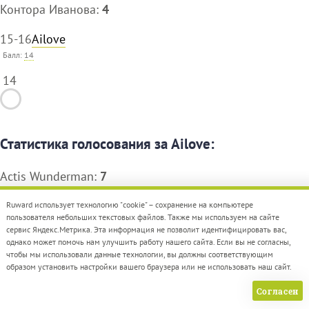
Контора Иванова:
4
15-16
Ailove
Балл:
14
14
Статистика голосования за Ailove:
Actis Wunderman:
7
Catzwolf:
7
Ruward использует технологию "cookie" – сохранение на компьютере
пользователя небольших текстовых файлов. Также мы используем на сайте
сервис Яндекс.Метрика. Эта информация не позволит идентифицировать вас,
однако может помочь нам улучшить работу нашего сайта. Если вы не согласны,
Статистика голосования за Ailove:
чтобы мы использовали данные технологии, вы должны соответствующим
образом установить настройки вашего браузера или не использовать наш сайт.
Actis Wunderman:
7
Согласен