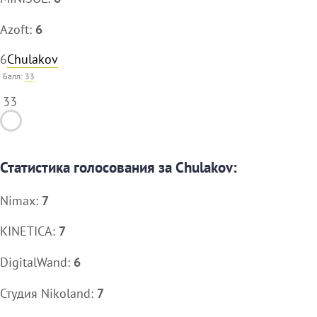
Azoft:
6
6
Chulakov
Балл:
33
33
Статистика голосования за Chulakov:
Nimax:
7
KINETICA:
7
DigitalWand:
6
Студия Nikoland:
7