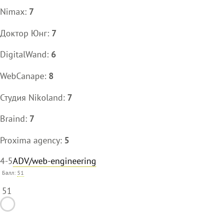
Nimax:
7
Доктор Юнг:
7
DigitalWand:
6
WebCanape:
8
Студия Nikoland:
7
Braind:
7
Proxima agency:
5
4-5
ADV/web-engineering
Балл:
51
51