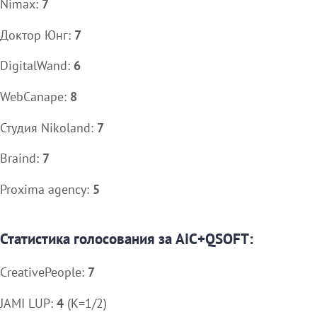
Nimax:
7
Доктор Юнг:
7
DigitalWand:
6
WebCanape:
8
Студия Nikoland:
7
Braind:
7
Proxima agency:
5
Статистика голосования за AIC+QSOFT:
CreativePeople:
7
JAMI LUP:
4
(K=1/2)