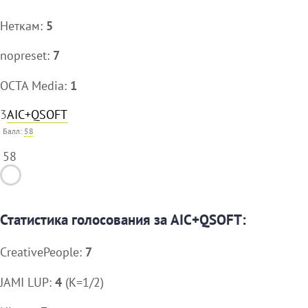
Неткам:
5
nopreset:
7
OCTA Media:
1
3
AIC+QSOFT
Балл:
58
58
Статистика голосования за AIC+QSOFT:
CreativePeople:
7
JAMI LUP:
4
(K=1/2)