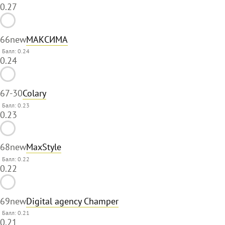
0.27
66
new
МАКСИМА
Балл: 0.24
0.24
67
-30
Colary
Балл: 0.23
0.23
68
new
MaxStyle
Балл: 0.22
0.22
69
new
Digital agency Champer
Балл: 0.21
0.21