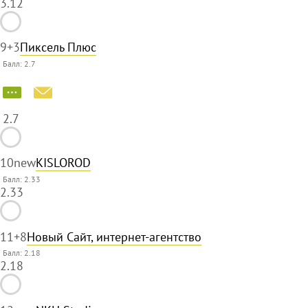
3.12
9
+3
Пиксель Плюс
Балл:
2.7
2.7
10
new
KISLOROD
Балл: 2.33
2.33
11
+8
Новый Сайт, интернет-агентство
Балл: 2.18
2.18