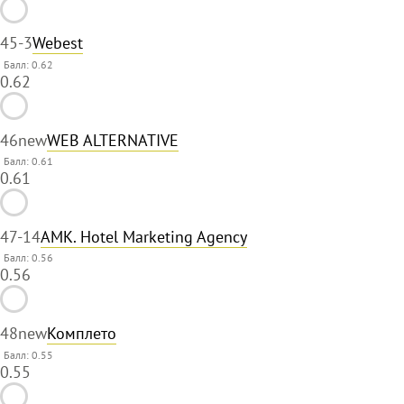
45
-3
Webest
Балл: 0.62
0.62
46
new
WEB ALTERNATIVE
Балл: 0.61
0.61
47
-14
AMK. Hotel Marketing Agency
Балл: 0.56
0.56
48
new
Комплето
Балл: 0.55
0.55