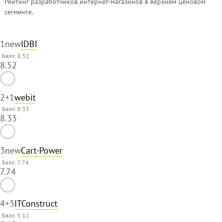
Рейтинг разработчиков интернет-магазинов в верхнем ценовом
сегменте.
1
new
IDBI
Балл: 8.52
8.52
2
+1
webit
Балл: 8.33
8.33
3
new
Cart-Power
Балл: 7.74
7.74
4
+3
ITConstruct
Балл: 5.12