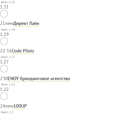
Балл: 1.31
1.31
21
new
Директ Лайн
Балл: 1.29
1.29
22
-16
Code Pilots
Балл: 1.27
1.27
23
0
ENDY брендинговое агентство
Балл: 1.22
1.22
24
new
100UP
Балл:
1.2