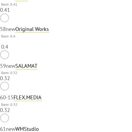
Балл: 0.41
0.41
58
new
Original Works
Балл:
0.4
0.4
59
new
SALAMAT
Балл: 0.32
0.32
60
-15
FLEX.MEDIA
Балл: 0.32
0.32
61
new
WMStudio