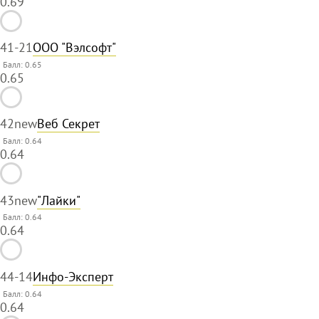
0.69
41
-21
ООО "Вэлсофт"
Балл: 0.65
0.65
42
new
Веб Секрет
Балл: 0.64
0.64
43
new
"Лайки"
Балл: 0.64
0.64
44
-14
Инфо-Эксперт
Балл: 0.64
0.64