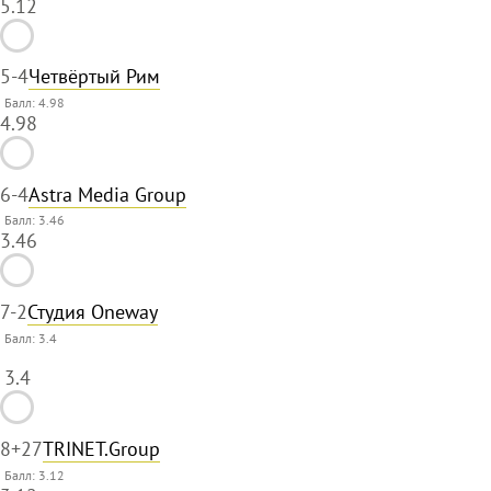
5.12
5
-4
Четвёртый Рим
Балл: 4.98
4.98
6
-4
Astra Media Group
Балл: 3.46
3.46
7
-2
Студия Oneway
Балл:
3.4
3.4
8
+27
TRINET.Group
Балл: 3.12