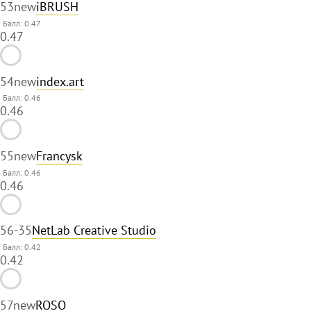
53
new
iBRUSH
Балл: 0.47
0.47
54
new
index.art
Балл: 0.46
0.46
55
new
Francysk
Балл: 0.46
0.46
56
-35
NetLab Creative Studio
Балл: 0.42
0.42
57
new
ROSO