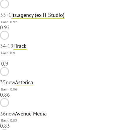
33
+1
its.agency (ex IT Studio)
Балл: 0.92
0.92
34
-19
iTrack
Балл:
0.9
0.9
35
new
Asterica
Балл: 0.86
0.86
36
new
Avenue Media
Балл: 0.83
0.83