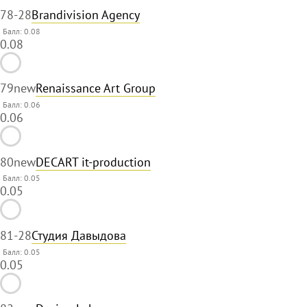
78
-28
Brandivision Agency
Балл: 0.08
0.08
79
new
Renaissance Art Group
Балл: 0.06
0.06
80
new
DECART it-production
Балл: 0.05
0.05
81
-28
Студия Давыдова
Балл: 0.05
0.05