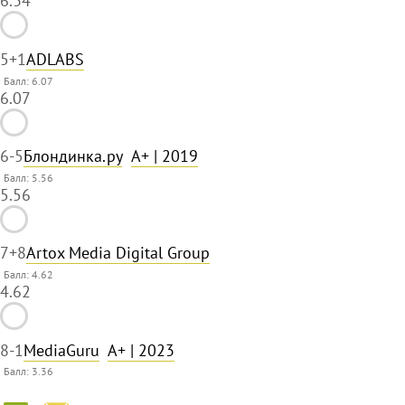
6.34
5
+1
ADLABS
Балл: 6.07
6.07
6
-5
Блондинка.ру
A+
| 2019
Балл: 5.56
5.56
7
+8
Artox Media Digital Group
Балл: 4.62
4.62
8
-1
MediaGuru
A+
| 2023
Балл: 3.36