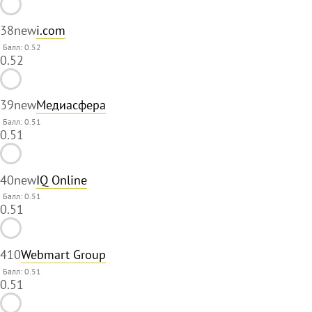
38
new
i.com
Балл: 0.52
0.52
39
new
Медиасфера
Балл: 0.51
0.51
40
new
IQ Online
Балл: 0.51
0.51
41
0
Webmart Group
Балл: 0.51
0.51