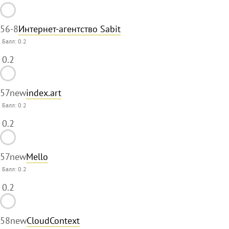
56
-8
Интернет-агентство Sabit
Балл:
0.2
0.2
57
new
index.art
Балл:
0.2
0.2
57
new
Mello
Балл:
0.2
0.2
58
new
CloudContext