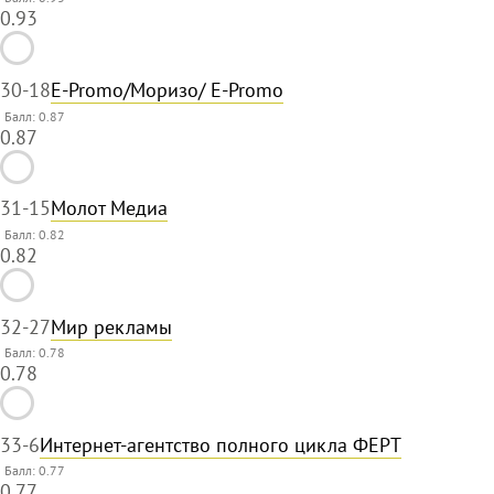
0.93
30
-18
E-Promo/Моризо/ E-Promo
Балл: 0.87
0.87
31
-15
Молот Медиа
Балл: 0.82
0.82
32
-27
Мир рекламы
Балл: 0.78
0.78
33
-6
Интернет-агентство полного цикла ФЕРТ
Балл: 0.77
0.77