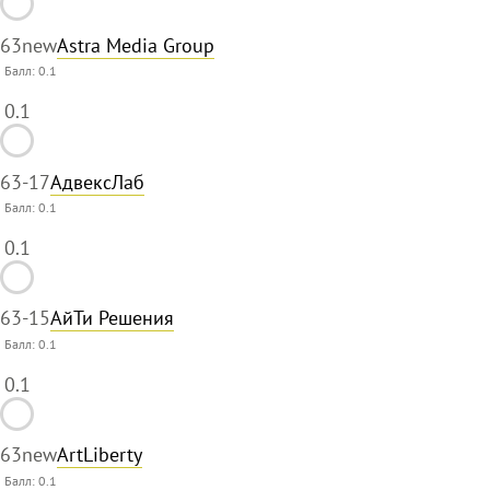
63
new
Astra Media Group
Балл:
0.1
0.1
63
-17
АдвексЛаб
Балл:
0.1
0.1
63
-15
АйТи Решения
Балл:
0.1
0.1
63
new
ArtLiberty
Балл:
0.1