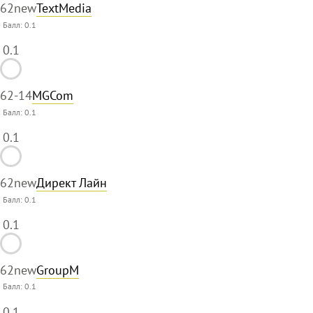
62
new
TextMedia
Балл:
0.1
0.1
62
-14
MGCom
Балл:
0.1
0.1
62
new
Директ Лайн
Балл:
0.1
0.1
62
new
GroupM
Балл:
0.1
0.1