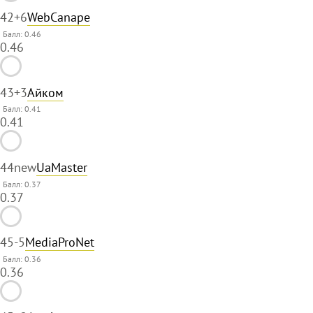
42
+6
WebCanape
Балл: 0.46
0.46
43
+3
Айком
Балл: 0.41
0.41
44
new
UaMaster
Балл: 0.37
0.37
45
-5
MediaProNet
Балл: 0.36
0.36