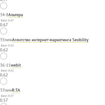
34
-8
Альтера
Балл: 0.67
0.67
35
new
Агентство интернет-маркетинга Seobility
Балл: 0.62
0.62
36
-11
webit
Балл: 0.62
0.62
37
new
R:TA
Балл: 0.57
0.57