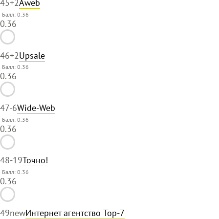
45
+2
Aweb
Балл: 0.36
0.36
46
+2
Upsale
Балл: 0.36
0.36
47
-6
Wide-Web
Балл: 0.36
0.36
48
-19
Точно!
Балл: 0.36
0.36
49
new
Интернет агентство Top-7