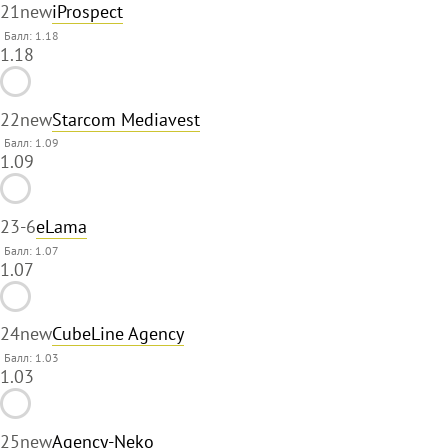
21
new
iProspect
Балл: 1.18
1.18
22
new
Starcom Mediavest
Балл: 1.09
1.09
23
-6
eLama
Балл: 1.07
1.07
24
new
CubeLine Agency
Балл: 1.03
1.03
25
new
Agency-Neko