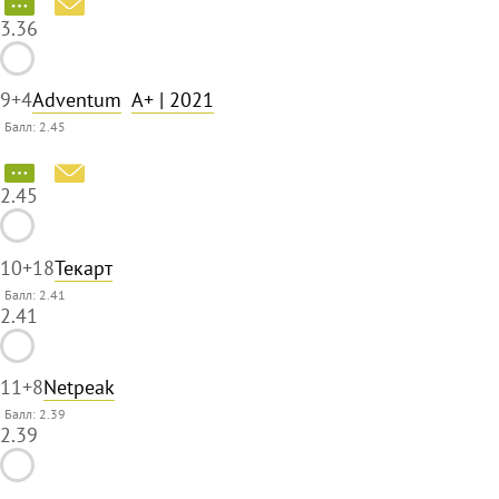
3.36
9
+4
Adventum
A+
| 2021
Балл: 2.45
2.45
10
+18
Текарт
Балл: 2.41
2.41
11
+8
Netpeak
Балл: 2.39
2.39