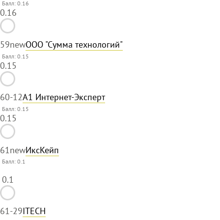
Балл: 0.16
0.16
59
new
ООО "Сумма технологий"
Балл: 0.15
0.15
60
-12
А1 Интернет-Эксперт
Балл: 0.15
0.15
61
new
ИксКейп
Балл:
0.1
0.1
61
-29
ITECH