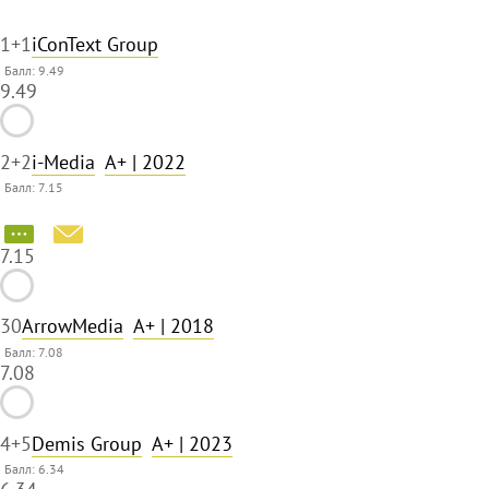
1
+1
iConText Group
Балл: 9.49
9.49
2
+2
i-Media
A+
| 2022
Балл: 7.15
7.15
3
0
ArrowMedia
A+
| 2018
Балл: 7.08
7.08
4
+5
Demis Group
A+
| 2023
Балл: 6.34