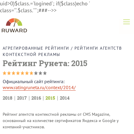
uid>0)$class.='logined'; if($class)echo '
class="'.$class.'"';###-->>
АГРЕГИРОВАННЫЕ РЕЙТИНГИ
/
РЕЙТИНГИ АГЕНТСТВ
КОНТЕКСТНОЙ РЕКЛАМЫ
Рейтинг Рунета: 2015
Официальный сайт рейтинга:
www.ratingruneta.ru/context/2014/
2018
2017
2016
2015
2014
Рейтинг агентств контекстной рекламы от CMS Magazine,
основанный на количестве сертификатов Яндекса и Google у
компаний-участников.