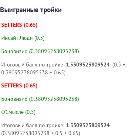
Выигранные тройки
SETTERS (0.65)
Инсайт Люди (0.5)
Боновизио (0.38095238095238)
Итоговый балл по тройке:
1.5309523809524
=(0.5 +
0.38095238095238 + 0.65)
SETTERS (0.65)
Боновизио (0.38095238095238)
О'Смысле (0.5)
Итоговый балл по тройке:
1.5309523809524
=
(0.38095238095238 + 0.5 + 0.65)