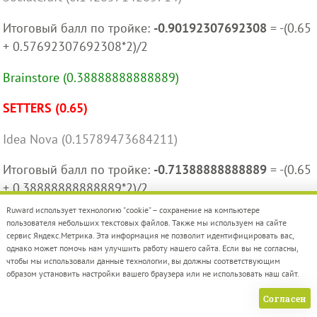
Итоговый балл по тройке:
-0.90192307692308
= -(0.65
+ 0.57692307692308*2)/2
Brainstore (0.38888888888889)
SETTERS (0.65)
Idea Nova (0.15789473684211)
Итоговый балл по тройке:
-0.71388888888889
= -(0.65
+ 0.38888888888889*2)/2
Ruward использует технологию "cookie" – сохранение на компьютере
В точку (0.52380952380952)
пользователя небольших текстовых файлов. Также мы используем на сайте
сервис Яндекс.Метрика. Эта информация не позволит идентифицировать вас,
SETTERS (0.65)
однако может помочь нам улучшить работу нашего сайта. Если вы не согласны,
чтобы мы использовали данные технологии, вы должны соответствующим
образом установить настройки вашего браузера или не использовать наш сайт.
Digital-агентство Frogz (0.15)
Согласен
Итоговый балл по тройке:
-0.84880952380952
= -(0.65