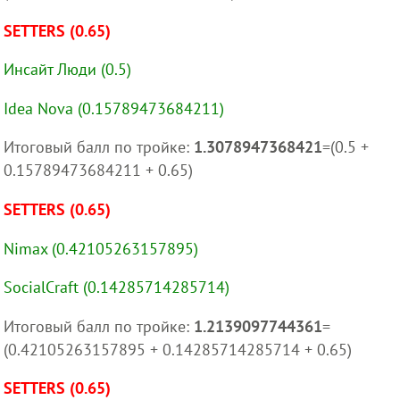
SETTERS (0.65)
Инсайт Люди (0.5)
Idea Nova (0.15789473684211)
Итоговый балл по тройке:
1.3078947368421
=(0.5 +
0.15789473684211 + 0.65)
SETTERS (0.65)
Nimax (0.42105263157895)
SocialCraft (0.14285714285714)
Итоговый балл по тройке:
1.2139097744361
=
(0.42105263157895 + 0.14285714285714 + 0.65)
SETTERS (0.65)