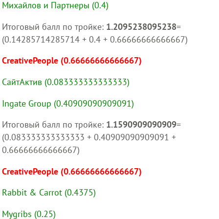
Михайлов и Партнеры (0.4)
Итоговый балл по тройке:
1.2095238095238
=
(0.14285714285714 + 0.4 + 0.66666666666667)
CreativePeople (0.66666666666667)
СайтАктив (0.083333333333333)
Ingate Group (0.40909090909091)
Итоговый балл по тройке:
1.1590909090909
=
(0.083333333333333 + 0.40909090909091 +
0.66666666666667)
CreativePeople (0.66666666666667)
Rabbit & Carrot (0.4375)
Mygribs (0.25)