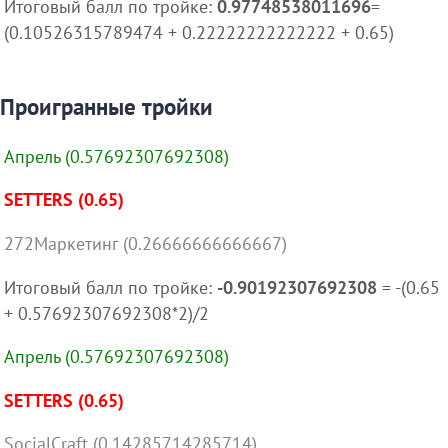
Итоговый балл по тройке:
0.97748538011696
=
(0.10526315789474 + 0.22222222222222 + 0.65)
Проигранные тройки
Апрель (0.57692307692308)
SETTERS (0.65)
272Маркетинг (0.26666666666667)
Итоговый балл по тройке:
-0.90192307692308
= -(0.65
+ 0.57692307692308*2)/2
Апрель (0.57692307692308)
SETTERS (0.65)
SocialCraft (0.14285714285714)