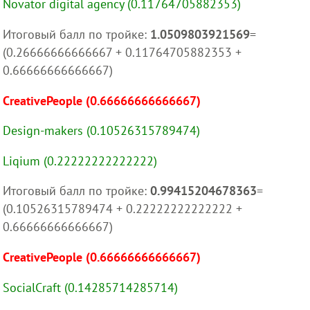
Novator digital agency (0.11764705882353)
Итоговый балл по тройке:
1.0509803921569
=
(0.26666666666667 + 0.11764705882353 +
0.66666666666667)
CreativePeople (0.66666666666667)
Design-makers (0.10526315789474)
Liqium (0.22222222222222)
Итоговый балл по тройке:
0.99415204678363
=
(0.10526315789474 + 0.22222222222222 +
0.66666666666667)
CreativePeople (0.66666666666667)
SocialCraft (0.14285714285714)