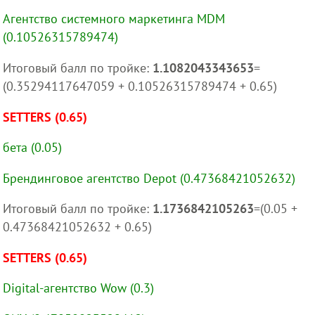
Агентство системного маркетинга MDM
(0.10526315789474)
Итоговый балл по тройке:
1.1082043343653
=
(0.35294117647059 + 0.10526315789474 + 0.65)
SETTERS (0.65)
бета (0.05)
Брендинговое агентство Depot (0.47368421052632)
Итоговый балл по тройке:
1.1736842105263
=(0.05 +
0.47368421052632 + 0.65)
SETTERS (0.65)
Digital-агентство Wow (0.3)