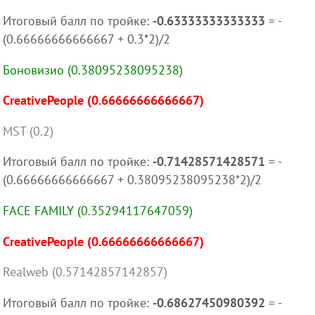
Итоговый балл по тройке:
-0.63333333333333
= -
(0.66666666666667 + 0.3*2)/2
Боновизио (0.38095238095238)
CreativePeople (0.66666666666667)
MST (0.2)
Итоговый балл по тройке:
-0.71428571428571
= -
(0.66666666666667 + 0.38095238095238*2)/2
FACE FAMILY (0.35294117647059)
CreativePeople (0.66666666666667)
Realweb (0.57142857142857)
Итоговый балл по тройке:
-0.68627450980392
= -