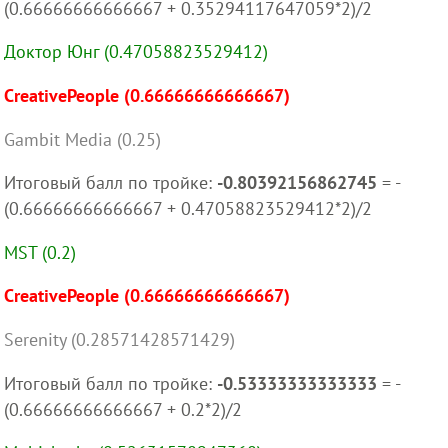
(0.66666666666667 + 0.35294117647059*2)/2
Доктор Юнг (0.47058823529412)
CreativePeople (0.66666666666667)
Gambit Media (0.25)
Итоговый балл по тройке:
-0.80392156862745
= -
(0.66666666666667 + 0.47058823529412*2)/2
MST (0.2)
CreativePeople (0.66666666666667)
Serenity (0.28571428571429)
Итоговый балл по тройке:
-0.53333333333333
= -
(0.66666666666667 + 0.2*2)/2