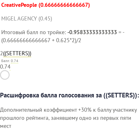
CreativePeople (0.66666666666667)
MIGEL AGENCY (0.45)
Итоговый балл по тройке:
-0.95833333333333
= -
(0.66666666666667 + 0.625*2)/2
2
((SETTERS))
Балл:
0.74
0.74
Расшифровка балла голосования за ((SETTERS)):
Дополнительный коэффициент +30% к баллу участнику
прошлого рейтинга, занявшему одно из первых пяти
мест