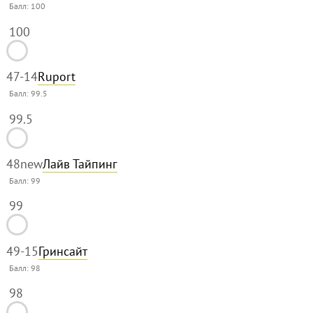
Балл:
100
100
47
-14
Ruport
Балл:
99.5
99.5
48
new
Лайв Тайпинг
Балл:
99
99
49
-15
Гринсайт
Балл:
98
98