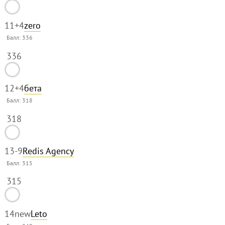
11
+4
zero
Балл:
336
336
12
+4
бета
Балл:
318
318
13
-9
Redis Agency
Балл:
315
315
14
new
Leto