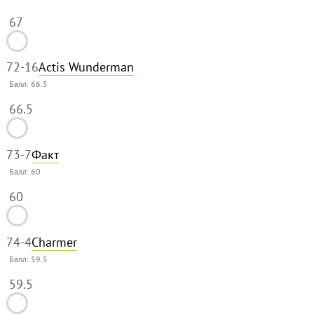
67
72
-16
Actis Wunderman
Балл:
66.5
66.5
73
-7
Факт
Балл:
60
60
74
-4
Charmer
Балл:
59.5
59.5