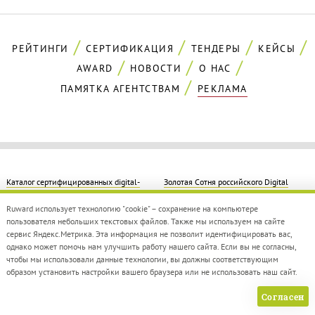
РЕЙТИНГИ
СЕРТИФИКАЦИЯ
ТЕНДЕРЫ
КЕЙСЫ
AWARD
НОВОСТИ
О НАС
ПАМЯТКА АГЕНТСТВАМ
РЕКЛАМА
Каталог сертифицированных digital-
Золотая Cотня российского Digital
агентств
2022
Ruward использует технологию "cookie" – сохранение на компьютере
пользователя небольших текстовых файлов. Также мы используем на сайте
Рейтинг performance-агентств 2022
Рейтинг веб-студий 2022
сервис Яндекс.Метрика. Эта информация не позволит идентифицировать вас,
однако может помочь нам улучшить работу нашего сайта. Если вы не согласны,
Рейтинг SEO-агентств 2022
Рейтинг SMM-агентств 2022
чтобы мы использовали данные технологии, вы должны соответствующим
образом установить настройки вашего браузера или не использовать наш сайт.
Рейтинг разработчиков мобильных
Рейтинг Digital Design & Creative 2022
приложений 2022
Согласен