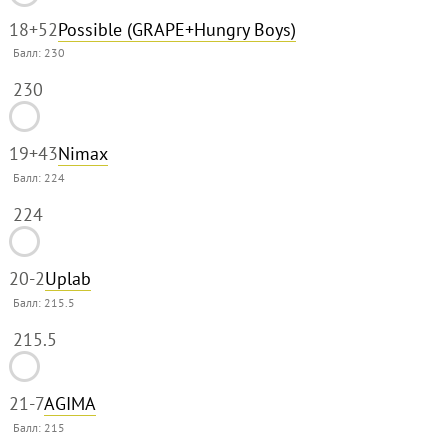
18
+52
Possible (GRAPE+Hungry Boys)
Балл:
230
230
19
+43
Nimax
Балл:
224
224
20
-2
Uplab
Балл:
215.5
215.5
21
-7
AGIMA
Балл:
215