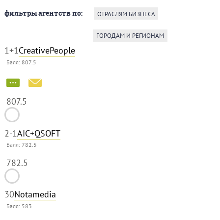
фильтры агентств по:
ОТРАСЛЯМ БИЗНЕСА
ГОРОДАМ И РЕГИОНАМ
1
+1
CreativePeople
Балл:
807.5
807.5
2
-1
AIC+QSOFT
Балл:
782.5
782.5
3
0
Notamedia
Балл:
583