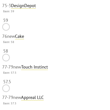
75
-3
DesignDepot
Балл:
59
59
76
new
Cake
Балл:
58
58
77-79
new
Touch Instinct
Балл:
57.5
57.5
77-79
new
Appreal LLC
Балл:
57.5