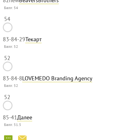
82
new
BeaversBrothers
Балл:
54
54
83-84
-29
Текарт
Балл:
52
52
83-84
-8
LOVEMEDO Branding Agency
Балл:
52
52
85
-41
Далее
Балл:
51.5