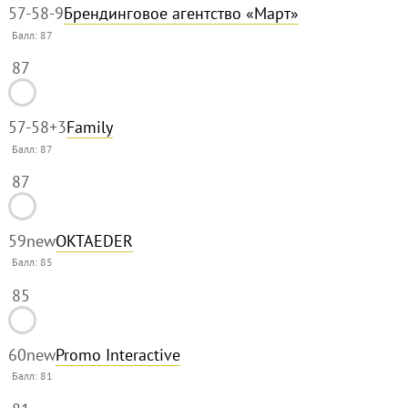
57-58
-9
Брендинговое агентство «Март»
Балл:
87
87
57-58
+3
Family
Балл:
87
87
59
new
OKTAEDER
Балл:
85
85
60
new
Promo Interactive
Балл:
81