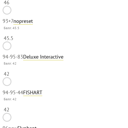
46
93
+7
nopreset
Балл:
45.5
45.5
94-95
-83
Deluxe Interactive
Балл:
42
42
94-95
-44
FISHART
Балл:
42
42