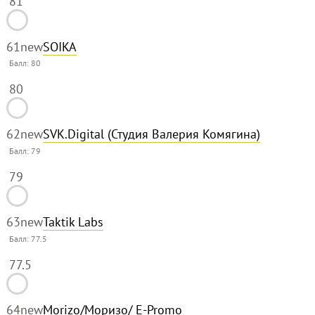
81
61
new
SOIKA
Балл:
80
80
62
new
SVK.Digital (Студия Валерия Комягина)
Балл:
79
79
63
new
Taktik Labs
Балл:
77.5
77.5
64
new
Morizo/Моризо/ E-Promo