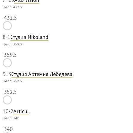
Балл:
432.5
432.5
8
-1
Студия Nikoland
Балл:
359.5
359.5
9
+3
Студия Артемия Лебедева
Балл:
352.5
352.5
10
-2
Articul
Балл:
340
340