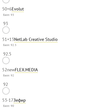
50
+6
Evolut
Балл:
93
93
51
+13
NetLab Creative Studio
Балл:
92.5
92.5
52
new
FLEX.MEDIA
Балл:
92
92
53
-17
Зефир
Балл:
90