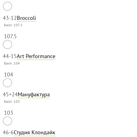
43
-12
Broccoli
Балл:
107.5
107.5
44
-15
Art Performance
Балл:
104
104
45
+24
Мануфактура
Балл:
103
103
46
-6
Студия Клондайк