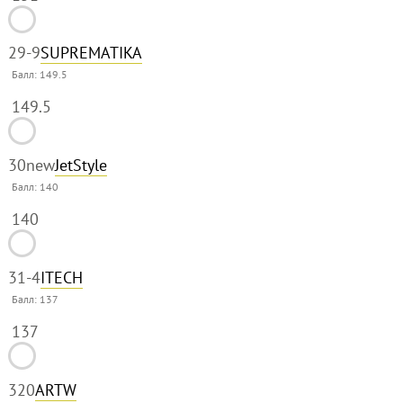
29
-9
SUPREMATIKA
Балл:
149.5
149.5
30
new
JetStyle
Балл:
140
140
31
-4
ITECH
Балл:
137
137
32
0
ARTW