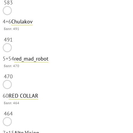
583
4
+6
Chulakov
Балл:
491
491
5
+54
red_mad_robot
Балл:
470
470
6
0
RED COLLAR
Балл:
464
464
7
+15
Alto Vision