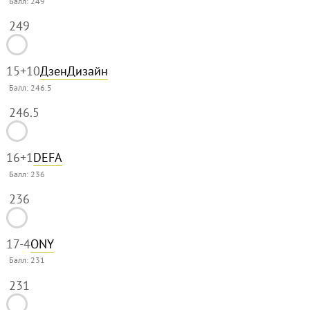
Балл:
249
249
15
+10
ДзенДизайн
Балл:
246.5
246.5
16
+1
DEFA
Балл:
236
236
17
-4
ONY
Балл:
231
231