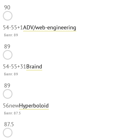
90
54-55
+1
ADV/web-engineering
Балл:
89
89
54-55
+31
Braind
Балл:
89
89
56
new
Hyperboloid
Балл:
87.5
87.5