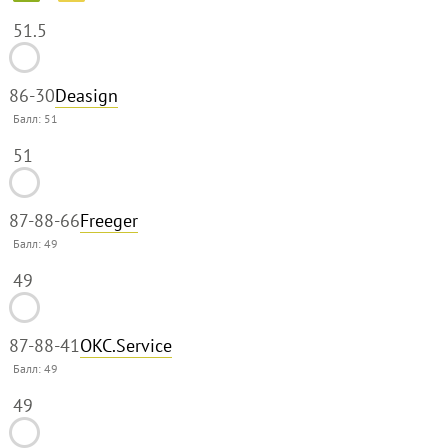
51.5
86
-30
Deasign
Балл:
51
51
87-88
-66
Freeger
Балл:
49
49
87-88
-41
OKC.Service
Балл:
49
49