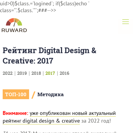
uid>0)$class.='logined'; if($class)echo '
class="'.$class.'"';###-->>
Рейтинг Digital Design &
Creative: 2017
2022
2019
2018
2017
2016
/
ТОП-100
Методика
Внимание:
уже опубликован новый актуальный
рейтинг digital design & creative
за 2022 год!