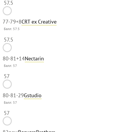
57.5
77-79
+8
CRT ex Creative
Балл:
57.5
57.5
80-81
+14
Nectarin
Балл:
57
57
80-81
-29
Gstudio
Балл:
57
57