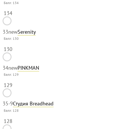
Балл:
134
134
33
new
Serenity
Балл:
130
130
34
new
PINKMAN
Балл:
129
129
35
-9
Студия Breadhead
Балл:
128
128