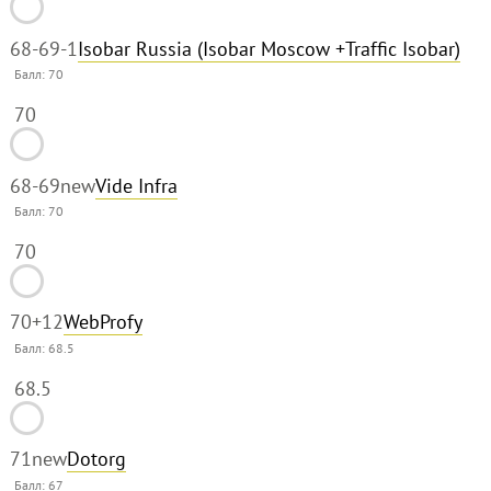
68-69
-1
Isobar Russia (Isobar Moscow +Traffic Isobar)
Балл:
70
70
68-69
new
Vide Infra
Балл:
70
70
70
+12
WebProfy
Балл:
68.5
68.5
71
new
Dotorg
Балл:
67