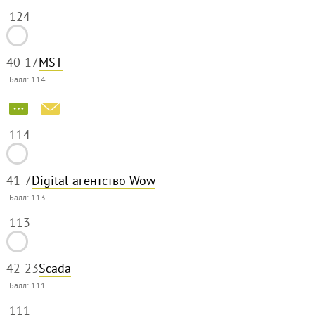
124
40
-17
MST
Балл:
114
114
41
-7
Digital-агентство Wow
Балл:
113
113
42
-23
Scada
Балл:
111
111