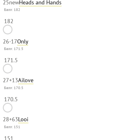
25
new
Heads and Hands
Балл:
182
182
26
-17
Only
Балл:
171.5
171.5
27
+13
Ailove
Балл:
170.5
170.5
28
+63
Looi
Балл:
151
151