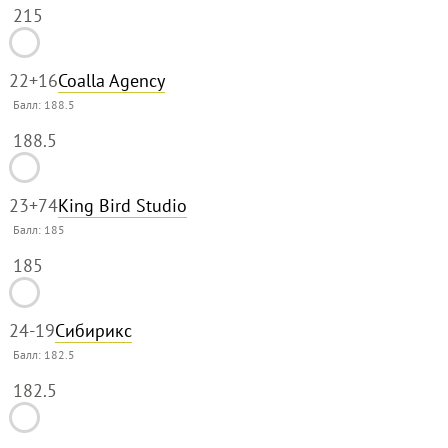
215
22
+16
Coalla Agency
Балл:
188.5
188.5
23
+74
King Bird Studio
Балл:
185
185
24
-19
Сибирикс
Балл:
182.5
182.5