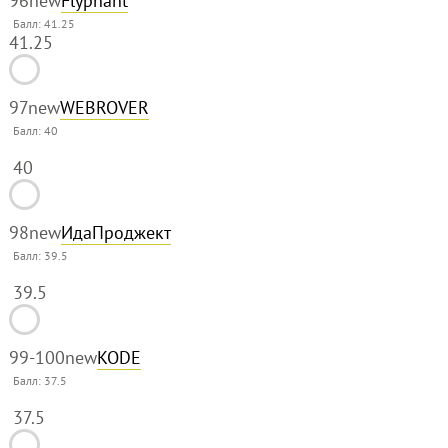
96
new
Flyphant
Балл: 41.25
41.25
97
new
WEBROVER
Балл:
40
40
98
new
ИдаПроджект
Балл:
39.5
39.5
99-100
new
KODE
Балл:
37.5
37.5