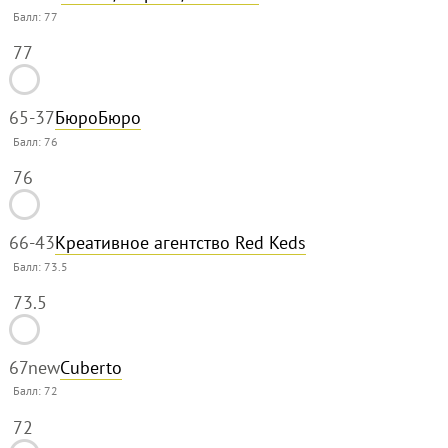
Балл:
77
77
65
-37
БюроБюро
Балл:
76
76
66
-43
Креативное агентство Red Keds
Балл:
73.5
73.5
67
new
Cuberto
Балл:
72
72