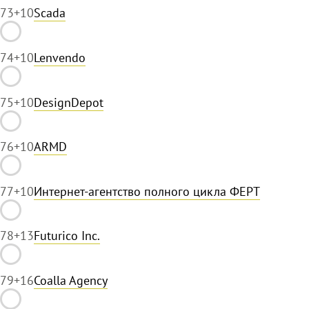
73
+10
Scada
74
+10
Lenvendo
75
+10
DesignDepot
76
+10
ARMD
77
+10
Интернет-агентство полного цикла ФЕРТ
78
+13
Futurico Inc.
79
+16
Coalla Agency