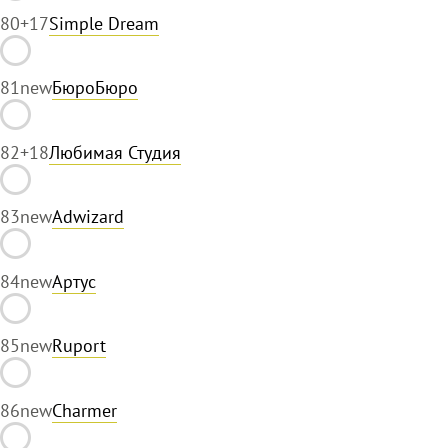
80
+17
Simple Dream
81
new
БюроБюро
82
+18
Любимая Студия
83
new
Adwizard
84
new
Артус
85
new
Ruport
86
new
Charmer