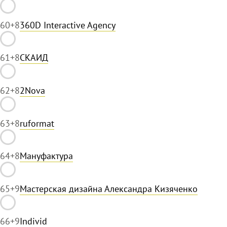
60
+8
360D Interactive Agency
61
+8
СКАИД
62
+8
2Nova
63
+8
ruformat
64
+8
Мануфактура
65
+9
Мастерская дизайна Александра Кизяченко
66
+9
Individ