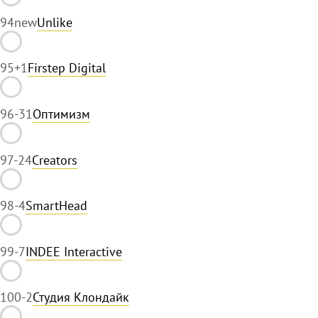
94
new
Unlike
95
+1
Firstep Digital
96
-31
Оптимизм
97
-24
Creators
98
-4
SmartHead
99
-7
INDEE Interactive
100
-2
Студия Клондайк