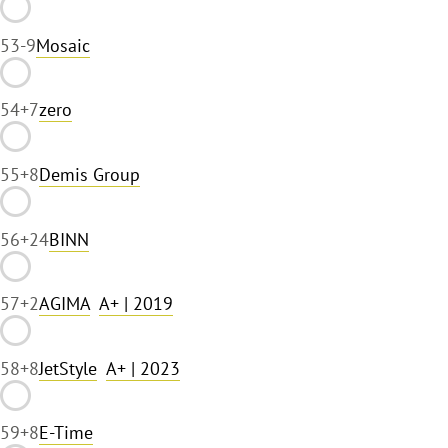
53
-9
Mosaic
54
+7
zero
55
+8
Demis Group
56
+24
BINN
57
+2
AGIMA
A+
| 2019
58
+8
JetStyle
A+
| 2023
59
+8
E-Time