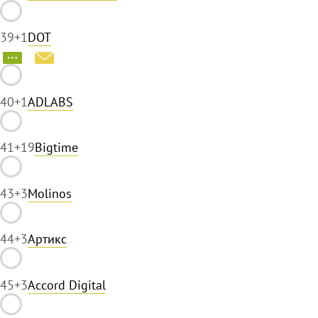
39
+1
DOT
40
+1
ADLABS
41
+19
Bigtime
43
+3
Molinos
44
+3
Артикс
45
+3
Accord Digital