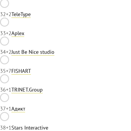
32
+2
TeleType
33
+2
Aplex
34
+2
Just Be Nice studio
35
+7
FISHART
36
+1
TRINET.Group
37
+1
Адикт
38
+1
Stars Interactive