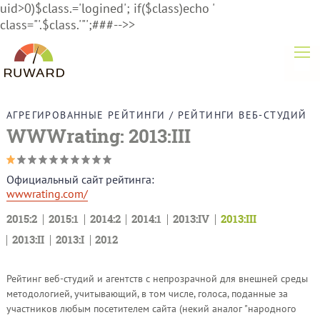
uid>0)$class.='logined'; if($class)echo '
class="'.$class.'"';###-->>
АГРЕГИРОВАННЫЕ РЕЙТИНГИ
/
РЕЙТИНГИ ВЕБ-СТУДИЙ
WWWrating: 2013:III
Официальный сайт рейтинга:
wwwrating.com/
2015:2
2015:1
2014:2
2014:1
2013:IV
2013:III
2013:II
2013:I
2012
Рейтинг веб-студий и агентств с непрозрачной для внешней среды
методологией, учитывающий, в том числе, голоса, поданные за
участников любым посетителем сайта (некий аналог "народного