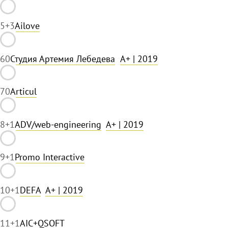
5
+3
Ailove
6
0
Студия Артемия Лебедева
A+
| 2019
7
0
Articul
8
+1
ADV/web-engineering
A+
| 2019
9
+1
Promo Interactive
10
+1
DEFA
A+
| 2019
11
+1
AIC+QSOFT