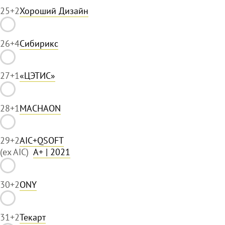
25
+2
Хороший Дизайн
26
+4
Сибирикс
27
+1
«ЦЭТИС»
28
+1
MACHAON
29
+2
AIC+QSOFT
(ex AIC)
A+
| 2021
30
+2
ONY
31
+2
Текарт