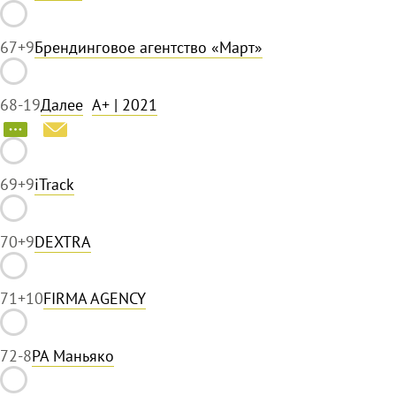
67
+9
Брендинговое агентство «Март»
68
-19
Далее
A+
| 2021
69
+9
iTrack
70
+9
DEXTRA
71
+10
FIRMA AGENCY
72
-8
РА Маньяко