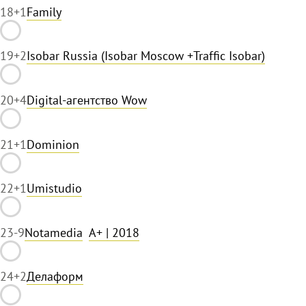
18
+1
Family
19
+2
Isobar Russia (Isobar Moscow +Traffic Isobar)
20
+4
Digital-агентство Wow
21
+1
Dominion
22
+1
Umistudio
23
-9
Notamedia
A+
| 2018
24
+2
Делаформ