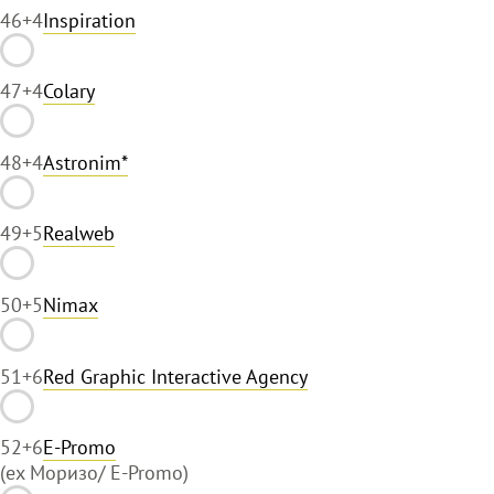
46
+4
Inspiration
47
+4
Colary
48
+4
Astronim*
49
+5
Realweb
50
+5
Nimax
51
+6
Red Graphic Interactive Agency
52
+6
E-Promo
(ex Моризо/ E-Promo)