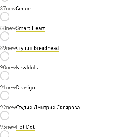
87
new
Genue
88
new
Smart Heart
89
new
Студия Breadhead
90
new
NewIdols
91
new
Deasign
92
new
Студия Дмитрия Склярова
93
new
Hot Dot