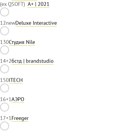
(ex QSOFT)
A+
| 2021
12
new
Deluxe Interactive
13
0
Студия Nile
14
+2
бстд | brandstudio
15
0
ITECH
16
+1
АЭРО
17
+1
Freeger