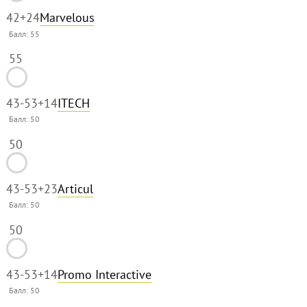
42
+24
Marvelous
Балл:
55
55
43-53
+14
ITECH
Балл:
50
50
43-53
+23
Articul
Балл:
50
50
43-53
+14
Promo Interactive
Балл:
50