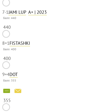
7
-1
JAMI LUP
A+
| 2023
Балл:
440
440
8
+1
FISTASHKI
Балл:
400
400
9
+4
DOT
Балл:
355
355