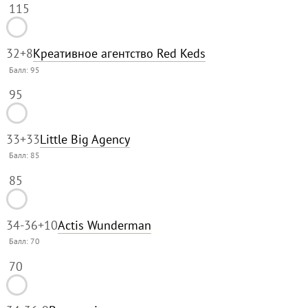
115
32
+8
Креативное агентство Red Keds
Балл:
95
95
33
+33
Little Big Agency
Балл:
85
85
34-36
+10
Actis Wunderman
Балл:
70
70