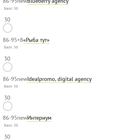
86-95
new
Blueberry agency
Балл:
30
30
86-95
+8
«Рыба тут»
Балл:
30
30
86-95
new
Idealpromo, digital agency
Балл:
30
30
86-95
new
Интериум
Балл:
30
30