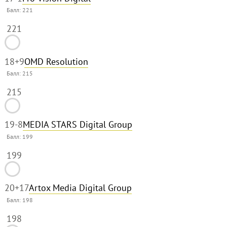
Балл:
221
221
18
+9
OMD Resolution
Балл:
215
215
19
-8
MEDIA STARS Digital Group
Балл:
199
199
20
+17
Artox Media Digital Group
Балл:
198
198