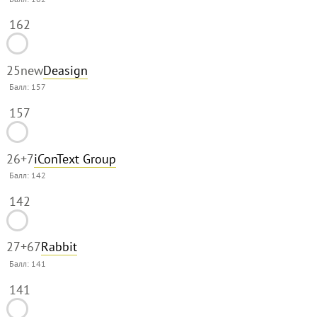
162
25
new
Deasign
Балл:
157
157
26
+7
iConText Group
Балл:
142
142
27
+67
Rabbit
Балл:
141
141