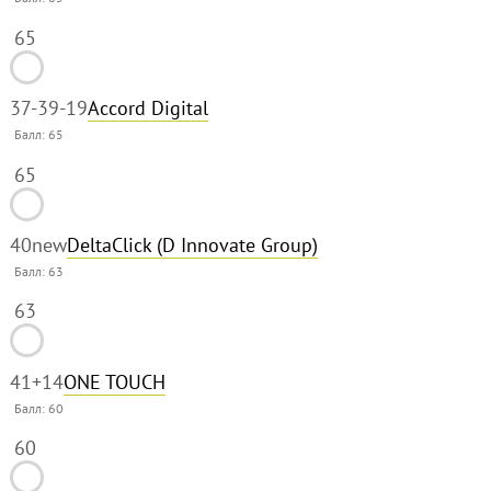
65
37-39
-19
Accord Digital
Балл:
65
65
40
new
DeltaClick (D Innovate Group)
Балл:
63
63
41
+14
ONE TOUCH
Балл:
60
60