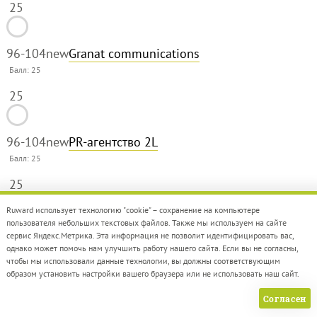
25
96-104
new
Granat communications
Балл:
25
25
96-104
new
PR-агентство 2L
Балл:
25
25
Ruward использует технологию "cookie" – сохранение на компьютере
пользователя небольших текстовых файлов. Также мы используем на сайте
96-104
new
Речи Медиа
сервис Яндекс.Метрика. Эта информация не позволит идентифицировать вас,
Балл:
25
однако может помочь нам улучшить работу нашего сайта. Если вы не согласны,
чтобы мы использовали данные технологии, вы должны соответствующим
25
образом установить настройки вашего браузера или не использовать наш сайт.
Согласен