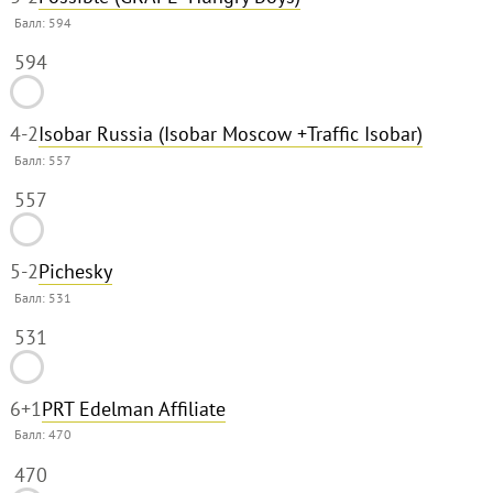
Балл:
594
594
4
-2
Isobar Russia (Isobar Moscow +Traffic Isobar)
Балл:
557
557
5
-2
Pichesky
Балл:
531
531
6
+1
PRT Edelman Affiliate
Балл:
470
470