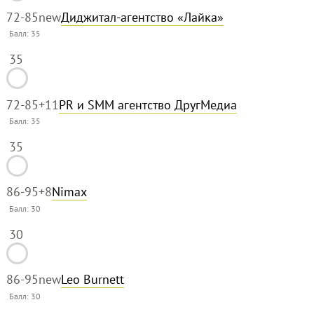
72-85
new
Диджитал-агентство «Лайка»
Балл:
35
35
72-85
+11
PR и SMM агентство ДругМедиа
Балл:
35
35
86-95
+8
Nimax
Балл:
30
30
86-95
new
Leo Burnett
Балл:
30