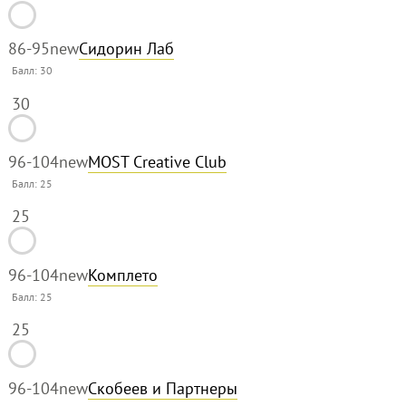
86-95
new
Сидорин Лаб
Балл:
30
30
96-104
new
MOST Creative Club
Балл:
25
25
96-104
new
Комплето
Балл:
25
25
96-104
new
Скобеев и Партнеры