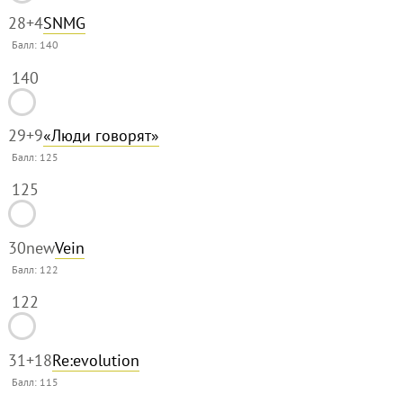
28
+4
SNMG
Балл:
140
140
29
+9
«Люди говорят»
Балл:
125
125
30
new
Vein
Балл:
122
122
31
+18
Re:evolution
Балл:
115