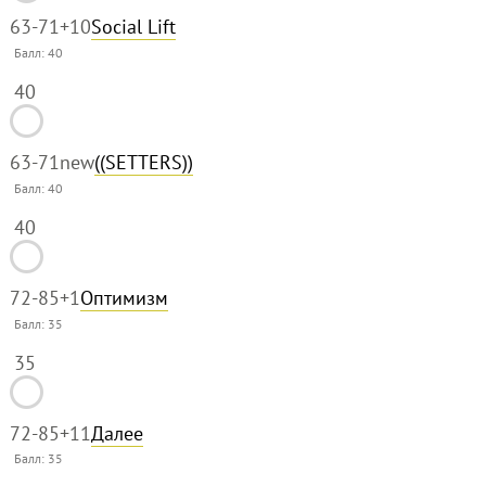
63-71
+10
Social Lift
Балл:
40
40
63-71
new
((SETTERS))
Балл:
40
40
72-85
+1
Оптимизм
Балл:
35
35
72-85
+11
Далее
Балл:
35