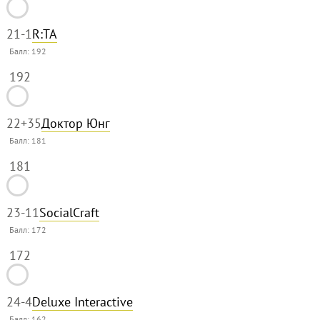
21
-1
R:TA
Балл:
192
192
22
+35
Доктор Юнг
Балл:
181
181
23
-11
SocialCraft
Балл:
172
172
24
-4
Deluxe Interactive
Балл:
162