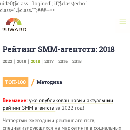
uid>0)$class.='logined'; if($class)echo '
class="'.$class.'"';###-->>
Рейтинг SMM-агентств: 2018
2022
2019
2018
2017
2016
2015
/
ТОП-100
Методика
Внимание:
уже опубликован новый актуальный
рейтинг SMM-агентств
за 2022 год!
Четвертый ежегодный рейтинг агентств,
специализирующихся на маркетинге в социальных