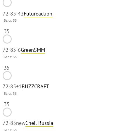
72-85
-42
Futureaction
Балл:
35
35
72-85
-6
GreenSMM
Балл:
35
35
72-85
+1
BUZZCRAFT
Балл:
35
35
72-85
new
Cheil Russia
Балл:
35