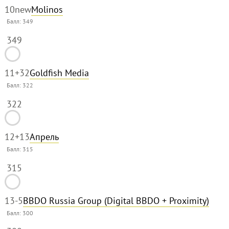
10
new
Molinos
Балл:
349
349
11
+32
Goldfish Media
Балл:
322
322
12
+13
Апрель
Балл:
315
315
13
-5
BBDO Russia Group (Digital BBDO + Proximity)
Балл:
300