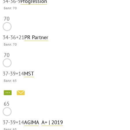
34-36
-9
Progression
Балл:
70
70
34-36
+21
PR Partner
Балл:
70
70
37-39
+14
MST
Балл:
65
65
37-39
+14
AGIMA
A+
| 2019
Балл:
65