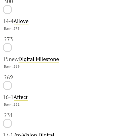
300
14
-4
Ailove
Балл:
273
273
15
new
Digital Milestone
Балл:
269
269
16
-1
Affect
Балл:
231
231
17
-1
Pro-Vision Digital