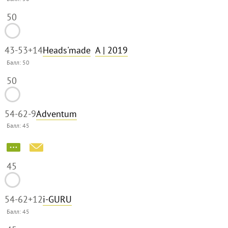
50
43-53
+14
Heads'made
A
| 2019
Балл:
50
50
54-62
-9
Adventum
Балл:
45
45
54-62
+12
i-GURU
Балл:
45