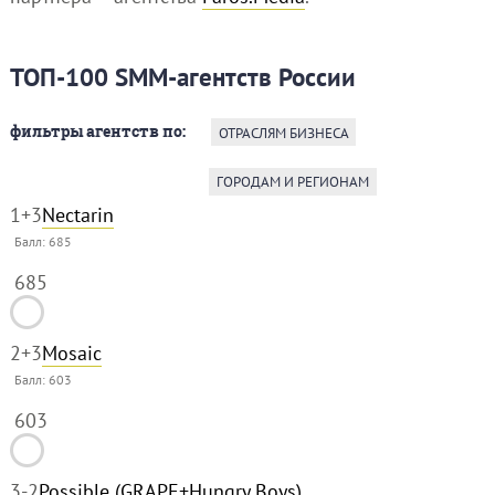
ТОП-100 SMM-агентств России
фильтры агентств по:
ОТРАСЛЯМ БИЗНЕСА
ГОРОДАМ И РЕГИОНАМ
1
+3
Nectarin
Балл:
685
685
2
+3
Mosaic
Балл:
603
603
3
-2
Possible (GRAPE+Hungry Boys)