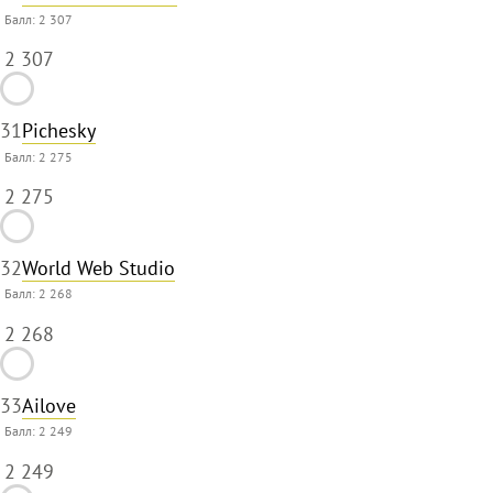
Балл:
2 307
2 307
31
Pichesky
Балл:
2 275
2 275
32
World Web Studio
Балл:
2 268
2 268
33
Ailove
Балл:
2 249
2 249