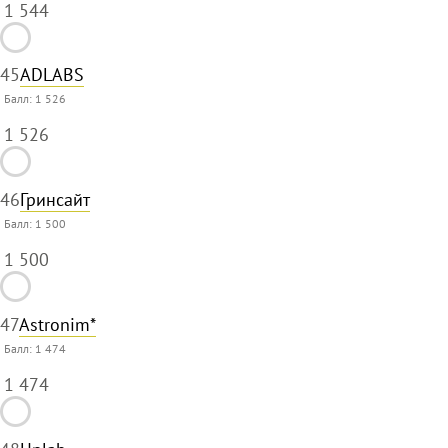
1 544
45
ADLABS
Балл:
1 526
1 526
46
Гринсайт
Балл:
1 500
1 500
47
Astronim*
Балл:
1 474
1 474