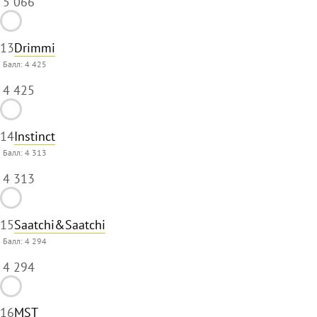
5 066
13
Drimmi
Балл:
4 425
4 425
14
Instinct
Балл:
4 313
4 313
15
Saatchi&Saatchi
Балл:
4 294
4 294
16
MST