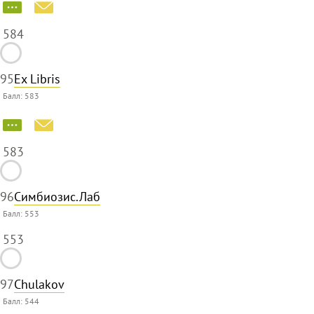
584
95
Ex Libris
Балл:
583
583
96
Симбиозис.Лаб
Балл:
553
553
97
Chulakov
Балл:
544