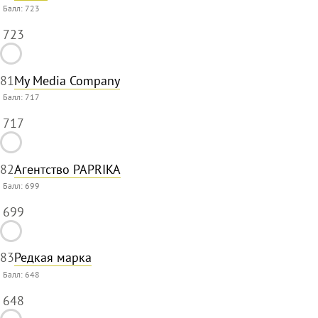
Балл:
723
723
81
My Media Company
Балл:
717
717
82
Агентство PAPRIKA
Балл:
699
699
83
Редкая марка
Балл:
648
648