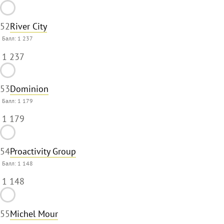
52
River City
Балл:
1 237
1 237
53
Dominion
Балл:
1 179
1 179
54
Proactivity Group
Балл:
1 148
1 148
55
Michel Mour