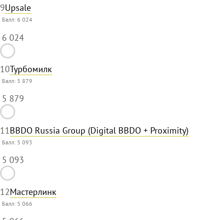
9
Upsale
Балл:
6 024
6 024
10
Турбомилк
Балл:
5 879
5 879
11
BBDO Russia Group (Digital BBDO + Proximity)
Балл:
5 093
5 093
12
Мастерлинк
Балл:
5 066