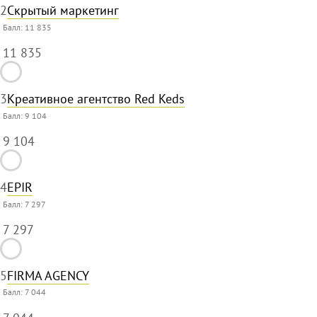
2
Скрытый маркетинг
Балл:
11 835
11 835
3
Креативное агентство Red Keds
Балл:
9 104
9 104
4
EPIR
Балл:
7 297
7 297
5
FIRMA AGENCY
Балл:
7 044