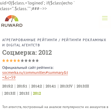
uid>0)$class.='logined'; if($class)echo '
class="'.$class.'"';###-->>
АГРЕГИРОВАННЫЕ РЕЙТИНГИ
/
РЕЙТИНГИ РЕКЛАМНЫХ
И DIGITAL АГЕНТСТВ
Соцмерка: 2012
Официальный сайт рейтинга:
socmerka.ru/communities#summary&t
=&c=59
2015:2
2015:1
2014:2
2014:1
2013:IV
2013:III
2013:II
2013:I
2012
Топ агентств, построенный на анализе популярности их аккаунтов в