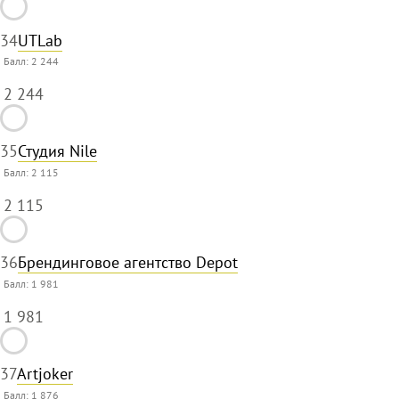
34
UTLab
Балл:
2 244
2 244
35
Студия Nile
Балл:
2 115
2 115
36
Брендинговое агентство Depot
Балл:
1 981
1 981
37
Artjoker
Балл:
1 876