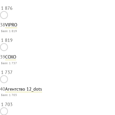
1 876
38
VIPRO
Балл:
1 819
1 819
39
COXO
Балл:
1 737
1 737
40
Агентство 12_dots
Балл:
1 703
1 703