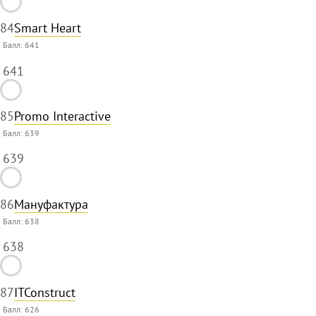
84
Smart Heart
Балл:
641
641
85
Promo Interactive
Балл:
639
639
86
Мануфактура
Балл:
638
638
87
ITConstruct
Балл:
626