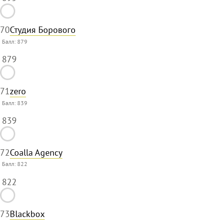
70
Студия Борового
Балл:
879
879
71
zero
Балл:
839
839
72
Coalla Agency
Балл:
822
822
73
Blackbox