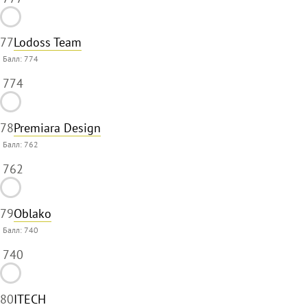
77
Lodoss Team
Балл:
774
774
78
Premiara Design
Балл:
762
762
79
Oblako
Балл:
740
740
80
ITECH