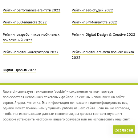
Рейтинг performance-агентств 2022
Рейтинг веб-студий 2022
Рейтинг SEO-агентств 2022
Рейтинг SMM-агентств 2022
Рейтинг разработчиков мобильных
Рейтинг Digital Design & Creative 2022
приложений 2022
Рейтинг digital-интеграторов 2022
Рейтинг digital-агентств полного цикла
2022
Digital-Прорыв 2022
Ruward использует технологию "cookie" – сохранение на компьютере
пользователя небольших текстовых файлов. Также мы используем на сайте
сервис Яндекс.Метрика. Эта информация не позволит идентифицировать вас,
однако может помочь нам улучшить работу нашего сайта. Если вы не согласны,
© 2012 — 2026 Ruward
info@ruward.ru
чтобы мы использовали данные технологии, вы должны соответствующим
образом установить настройки вашего браузера или не использовать наш сайт.
Политика обработки персональных данных
Согласен