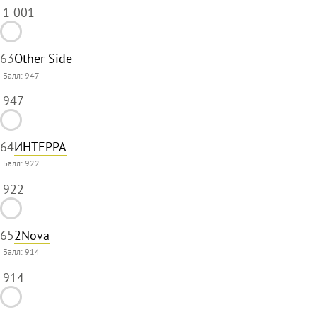
1 001
63
Other Side
Балл:
947
947
64
ИНТЕРРА
Балл:
922
922
65
2Nova
Балл:
914
914