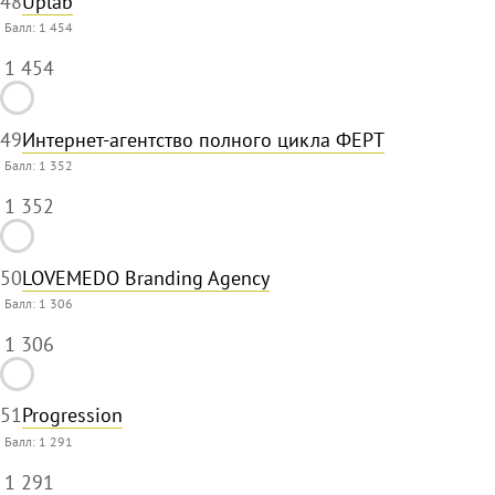
48
Uplab
Балл:
1 454
1 454
49
Интернет-агентство полного цикла ФЕРТ
Балл:
1 352
1 352
50
LOVEMEDO Branding Agency
Балл:
1 306
1 306
51
Progression
Балл:
1 291
1 291