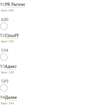
91
PR Partner
Балл:
600
600
92
Cloud9
Балл:
594
594
93
Адикт
Балл:
589
589
94
Далее
Балл:
584