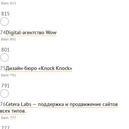
Балл:
815
815
74
Digital-агентство Wow
Балл:
801
801
75
Дизайн-бюро «Knock Knock»
Балл:
791
791
76
Cetera Labs — поддержка и продвижение сайтов
всех типов.
Балл:
777
777