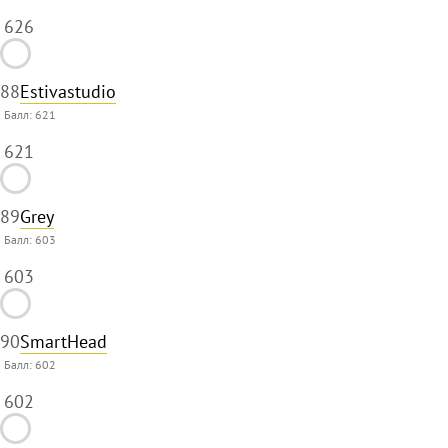
626
88
Estivastudio
Балл:
621
621
89
Grey
Балл:
603
603
90
SmartHead
Балл:
602
602