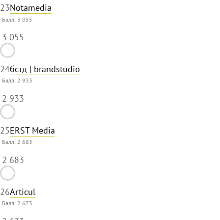
23
Notamedia
Балл:
3 055
3 055
24
бстд | brandstudio
Балл:
2 933
2 933
25
ERST Media
Балл:
2 683
2 683
26
Articul
Балл:
2 673