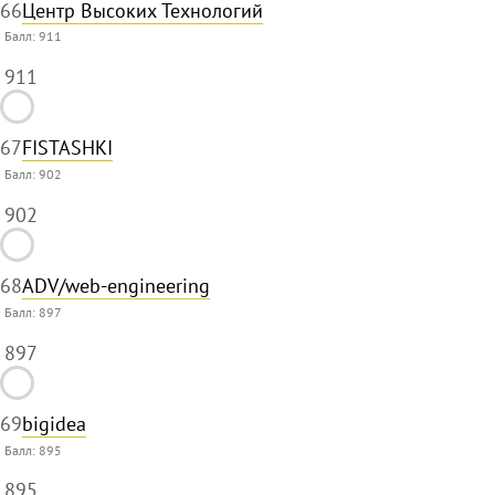
66
Центр Высоких Технологий
Балл:
911
911
67
FISTASHKI
Балл:
902
902
68
ADV/web-engineering
Балл:
897
897
69
bigidea
Балл:
895
895