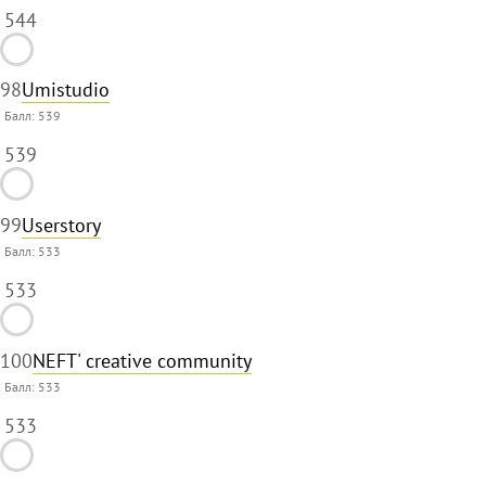
544
98
Umistudio
Балл:
539
539
99
Userstory
Балл:
533
533
100
NEFT' creative community
Балл:
533
533