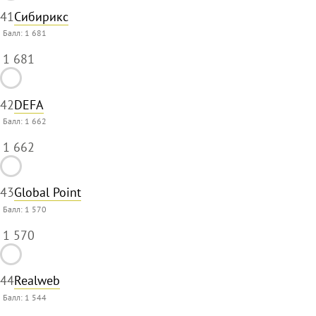
41
Сибирикс
Балл:
1 681
1 681
42
DEFA
Балл:
1 662
1 662
43
Global Point
Балл:
1 570
1 570
44
Realweb
Балл:
1 544