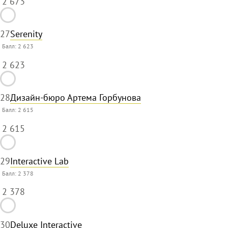
2 673
27
Serenity
Балл:
2 623
2 623
28
Дизайн-бюро Артема Горбунова
Балл:
2 615
2 615
29
Interactive Lab
Балл:
2 378
2 378
30
Deluxe Interactive