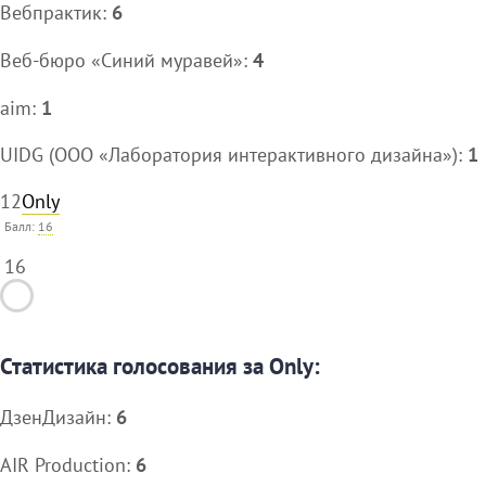
Вебпрактик:
6
Веб-бюро «Синий муравей»:
4
aim:
1
UIDG (ООО «Лаборатория интерактивного дизайна»):
1
12
Only
Балл:
16
16
Статистика голосования за Only:
ДзенДизайн:
6
AIR Production:
6