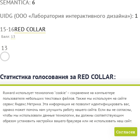
SEMANTICA:
6
UIDG (ООО «Лаборатория интерактивного дизайна»):
1
15-16
RED COLLAR
Балл:
13
13
Статистика голосования за RED COLLAR:
Далее:
7
Ruward использует технологию "cookie" – сохранение на компьютере
пользователя небольших текстовых файлов. Также мы используем на сайте
сервис Яндекс.Метрика. Эта информация не позволит идентифицировать вас,
AIR Production:
6
однако может помочь нам улучшить работу нашего сайта. Если вы не согласны,
чтобы мы использовали данные технологии, вы должны соответствующим
образом установить настройки вашего браузера или не использовать наш сайт.
Статистика голосования за RED COLLAR:
Согласен