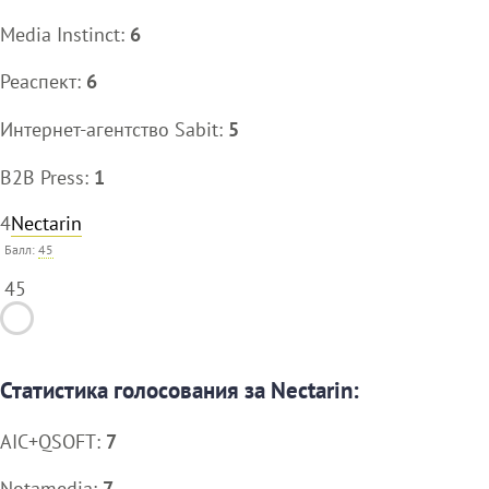
Media Instinct:
6
Реаспект:
6
Интернет-агентство Sabit:
5
B2B Press:
1
4
Nectarin
Балл:
45
45
Статистика голосования за Nectarin:
AIC+QSOFT:
7
Notamedia:
7