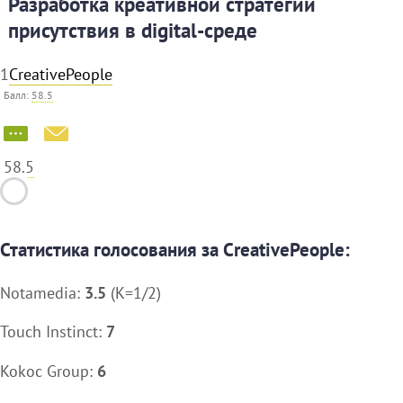
Разработка креативной стратегии
присутствия в digital-среде
1
CreativePeople
Балл:
58.5
58.5
Статистика голосования за CreativePeople:
Notamedia:
3.5
(K=1/2)
Touch Instinct:
7
Kokoc Group:
6