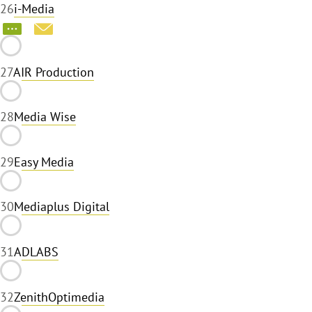
26
i-Media
27
AIR Production
28
Media Wise
29
Easy Media
30
Mediaplus Digital
31
ADLABS
32
ZenithOptimedia