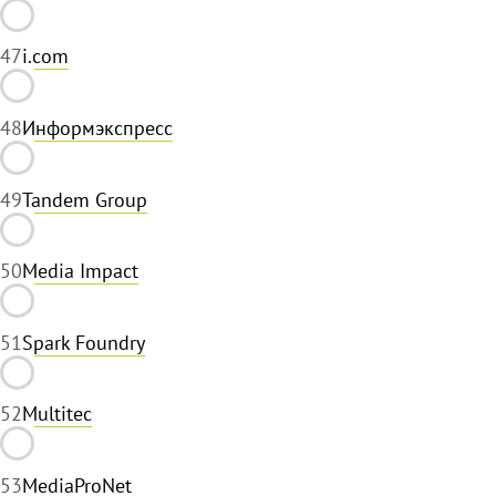
47
i.com
48
Информэкспресс
49
Tandem Group
50
Media Impact
51
Spark Foundry
52
Multitec
53
MediaProNet