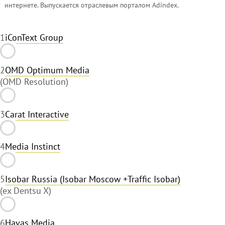
интернете. Выпускается отраслевым порталом Adindex.
1
iConText Group
2
OMD Optimum Media
(OMD Resolution)
3
Carat Interactive
4
Media Instinct
5
Isobar Russia (Isobar Moscow +Traffic Isobar)
(ex Dentsu X)
6
Havas Media