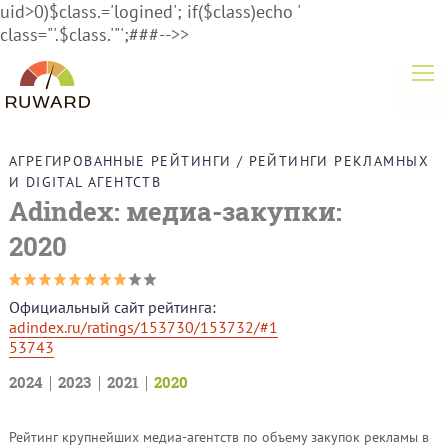
uid>0)$class.='logined'; if($class)echo '
class="'.$class.'"';###-->>
АГРЕГИРОВАННЫЕ РЕЙТИНГИ
/
РЕЙТИНГИ РЕКЛАМНЫХ
И DIGITAL АГЕНТСТВ
Adindex: медиа-закупки:
2020
Официальный сайт рейтинга:
adindex.ru/ratings/153730/153732/#1
53743
2024
2023
2021
2020
Рейтинг крупнейших медиа-агентств по объему закупок рекламы в