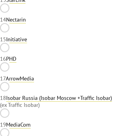
14
Nectarin
15
Initiative
16
PHD
17
ArrowMedia
18
Isobar Russia (Isobar Moscow +Traffic Isobar)
(ex Traffic Isobar)
19
MediaCom