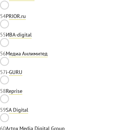
54
PRIOR.ru
55
ИВА-digital
56
Медиа Анлимитед
57
i-GURU
58
Reprise
59
SA Digital
60
Artox Media Digital Group