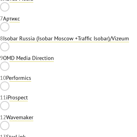
7
Артикс
8
Isobar Russia (Isobar Moscow +Traffic Isobar)/Vizeum
9
OMD Media Direction
10
Performics
11
iProspect
12
Wavemaker
13
StarLink