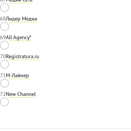
68
Лидер Медиа
69
All Agency*
70
Registratura.ru
71
М-Лайнер
72
New Channel