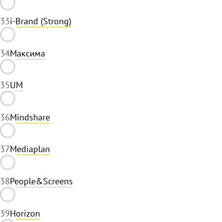
33
i-Brand (Strong)
34
Максима
35
UM
36
Mindshare
37
Mediaplan
38
People&Screens
39
Horizon