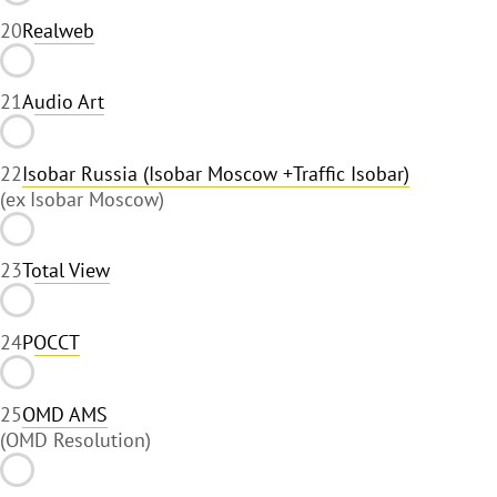
20
Realweb
21
Audio Art
22
Isobar Russia (Isobar Moscow +Traffic Isobar)
(ex Isobar Moscow)
23
Total View
24
РОССТ
25
OMD AMS
(OMD Resolution)