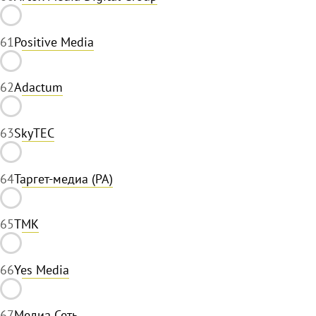
61
Positive Media
62
Adactum
63
SkyTEC
64
Таргет-медиа (РА)
65
ТМК
66
Yes Media
67
Медиа Сеть