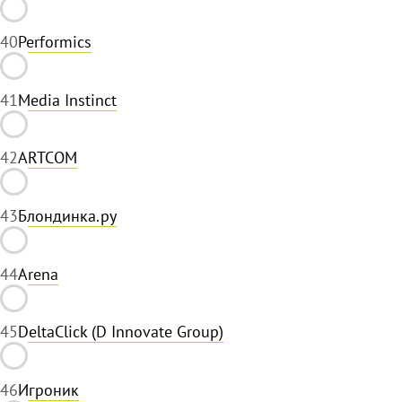
40
Performics
41
Media Instinct
42
ARTCOM
43
Блондинка.ру
44
Arena
45
DeltaClick (D Innovate Group)
46
Игроник