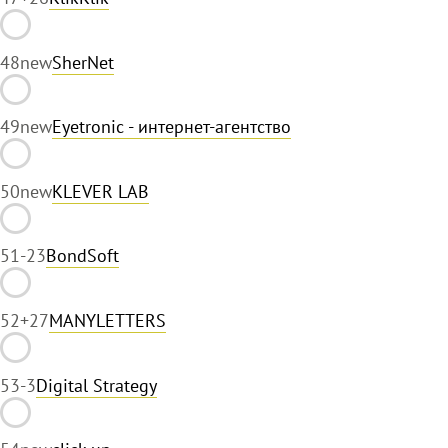
48
new
SherNet
49
new
Eyetronic - интернет-агентство
50
new
KLEVER LAB
51
-23
BondSoft
52
+27
MANYLETTERS
53
-3
Digital Strategy