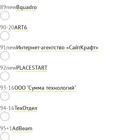
89
new
Bquadro
90
-20
ART6
91
new
Интернет-агентство «СайтКрафт»
92
new
PLACESTART
93
-16
ООО "Сумма технологий"
94
-16
ТехОтдел
95
+1
AdBeam