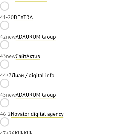
41
-20
DEXTRA
42
new
ADAURUM Group
43
new
СайтАктив
44
+7
Диай / digital info
45
new
ADAURUM Group
46
-2
Novator digital agency
47
+26
KlikKlik