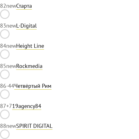
82
new
Старта
83
new
L-Digital
84
new
Height Line
85
new
Rockmedia
86
-44
Четвёртый Рим
87
+7
19agency84
88
new
SPIRIT DIGITAL