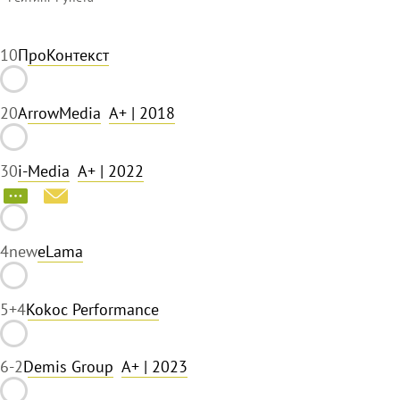
1
0
ПроКонтекст
2
0
ArrowMedia
A+
| 2018
3
0
i-Media
A+
| 2022
4
new
eLama
5
+4
Kokoc Performance
6
-2
Demis Group
A+
| 2023