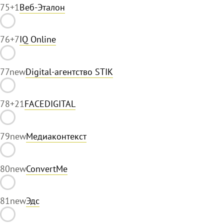
75
+1
Веб-Эталон
76
+7
IQ Online
77
new
Digital-агентство STIK
78
+21
FACEDIGITAL
79
new
Медиаконтекст
80
new
ConvertMe
81
new
Эдс