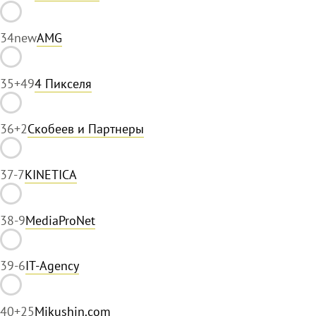
34
new
AMG
35
+49
4 Пикселя
36
+2
Скобеев и Партнеры
37
-7
KINETICA
38
-9
MediaProNet
39
-6
IT-Agency
40
+25
Mikushin.com