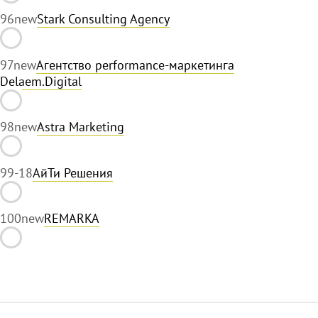
96
new
Stark Consulting Agency
97
new
Агентство performance-маркетинга
Delaem.Digital
98
new
Astra Marketing
99
-18
АйТи Решения
100
new
REMARKA