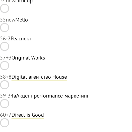
54
new
click up
55
new
Mello
56
-2
Реаспект
57
+3
Original Works
58
+8
Digital-агентство House
59
-34
аАкцент performance-маркетинг
60
+7
Direct is Good