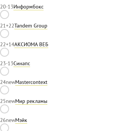
20
-13
Информбокс
21
+22
Tandem Group
22
+14
АКСИОМА ВЕБ
23
-13
Синапс
24
new
Mastercontext
25
new
Мир рекламы
26
new
Мэйк