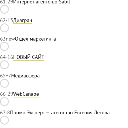
61
-29
Интернет-агентство Sabit
62
-13
Диагран
63
new
Отдел маркетинга
64
-16
НОВЫЙ САЙТ
65
+7
Медиасфера
66
-29
WebCanape
67
-8
Промо Эксперт — агентство Евгения Летова