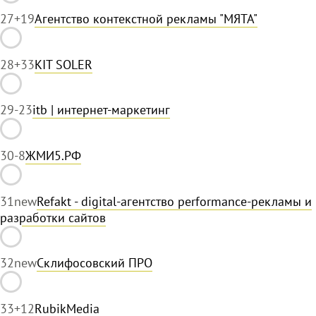
27
+19
Агентство контекстной рекламы "МЯТА"
28
+33
KIT SOLER
29
-23
itb | интернет-маркетинг
30
-8
ЖМИ5.РФ
31
new
Refakt - digital-агентство performance-рекламы и
разработки сайтов
32
new
Склифосовский ПРО
33
+12
RubikMedia