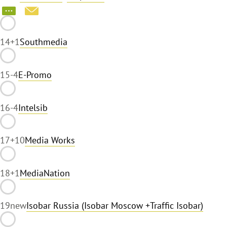
14
+1
Southmedia
15
-4
E-Promo
16
-4
Intelsib
17
+10
Media Works
18
+1
MediaNation
19
new
Isobar Russia (Isobar Moscow +Traffic Isobar)