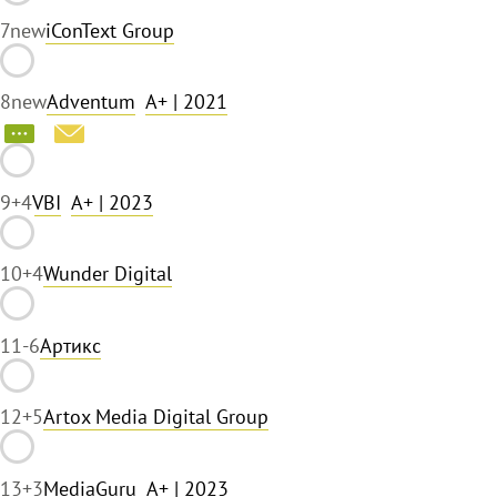
7
new
iConText Group
8
new
Adventum
A+
| 2021
9
+4
VBI
A+
| 2023
10
+4
Wunder Digital
11
-6
Артикс
12
+5
Artox Media Digital Group
13
+3
MediaGuru
A+
| 2023