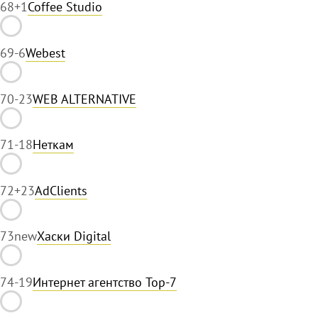
68
+1
Coffee Studio
69
-6
Webest
70
-23
WEB ALTERNATIVE
71
-18
Неткам
72
+23
AdClients
73
new
Хаски Digital
74
-19
Интернет агентство Top-7