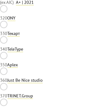
(ex AIC)
A+
| 2021
32
0
ONY
33
0
Текарт
34
0
TeleType
35
0
Aplex
36
0
Just Be Nice studio
37
0
TRINET.Group