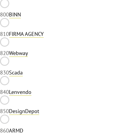
80
0
BINN
81
0
FIRMA AGENCY
82
0
Webway
83
0
Scada
84
0
Lenvendo
85
0
DesignDepot
86
0
ARMD