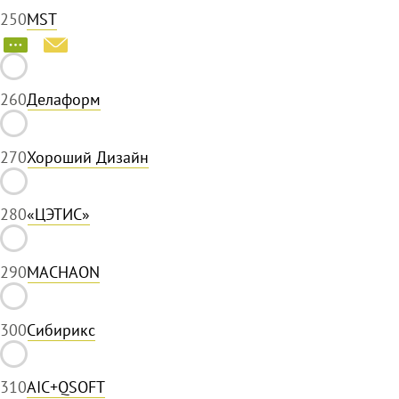
25
0
MST
26
0
Делаформ
27
0
Хороший Дизайн
28
0
«ЦЭТИС»
29
0
MACHAON
30
0
Сибирикс
31
0
AIC+QSOFT