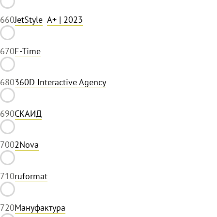
66
0
JetStyle
A+
| 2023
67
0
E-Time
68
0
360D Interactive Agency
69
0
СКАИД
70
0
2Nova
71
0
ruformat
72
0
Мануфактура