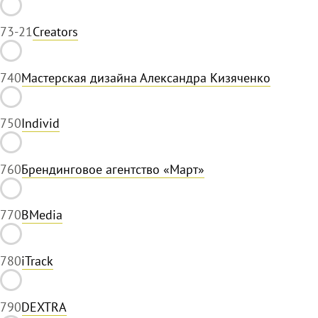
73
-21
Creators
74
0
Мастерская дизайна Александра Кизяченко
75
0
Individ
76
0
Брендинговое агентство «Март»
77
0
BMedia
78
0
iTrack
79
0
DEXTRA