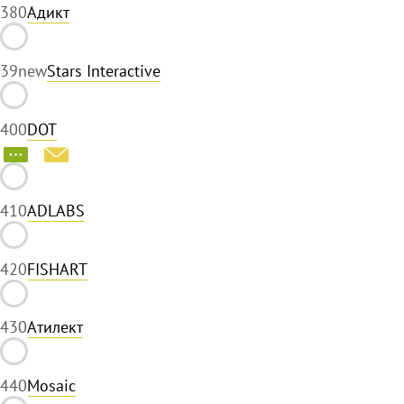
38
0
Адикт
39
new
Stars Interactive
40
0
DOT
41
0
ADLABS
42
0
FISHART
43
0
Атилект
44
0
Mosaic