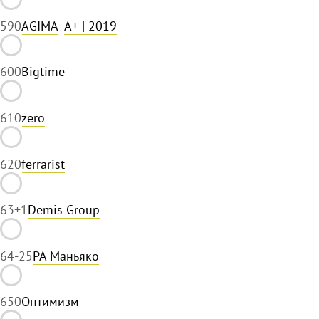
59
0
AGIMA
A+
| 2019
60
0
Bigtime
61
0
zero
62
0
ferrarist
63
+1
Demis Group
64
-25
РА Маньяко
65
0
Оптимизм