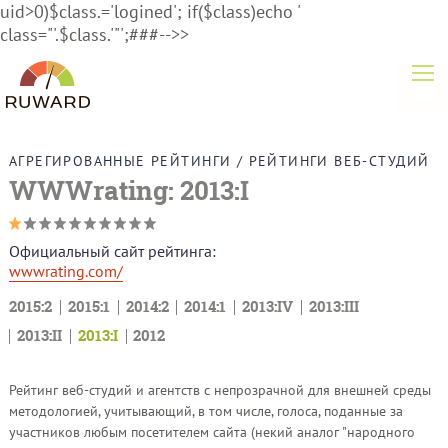
uid>0)$class.='logined'; if($class)echo '
class="'.$class.'"';###-->>
АГРЕГИРОВАННЫЕ РЕЙТИНГИ
/
РЕЙТИНГИ ВЕБ-СТУДИЙ
WWWrating: 2013:I
Официальный сайт рейтинга:
wwwrating.com/
2015:2
2015:1
2014:2
2014:1
2013:IV
2013:III
2013:II
2013:I
2012
Рейтинг веб-студий и агентств с непрозрачной для внешней среды
методологией, учитывающий, в том числе, голоса, поданные за
участников любым посетителем сайта (некий аналог "народного