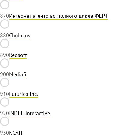
87
0
Интернет-агентство полного цикла ФЕРТ
88
0
Chulakov
89
0
Redsoft
90
0
Media5
91
0
Futurico Inc.
92
0
INDEE Interactive
93
0
КСАН