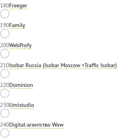
18
0
Freeger
19
0
Family
20
0
WebProfy
21
0
Isobar Russia (Isobar Moscow +Traffic Isobar)
22
0
Dominion
23
0
Umistudio
24
0
Digital-агентство Wow