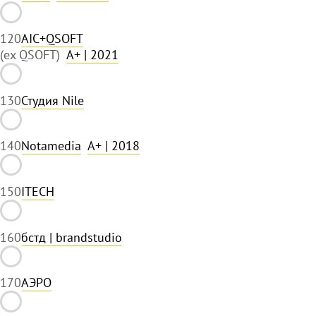
12
0
AIC+QSOFT
(ex QSOFT)
A+
| 2021
13
0
Студия Nile
14
0
Notamedia
A+
| 2018
15
0
ITECH
16
0
бстд | brandstudio
17
0
АЭРО