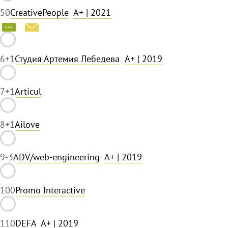
5
0
CreativePeople
A+
| 2021
6
+1
Студия Артемия Лебедева
A+
| 2019
7
+1
Articul
8
+1
Ailove
9
-3
ADV/web-engineering
A+
| 2019
10
0
Promo Interactive
11
0
DEFA
A+
| 2019