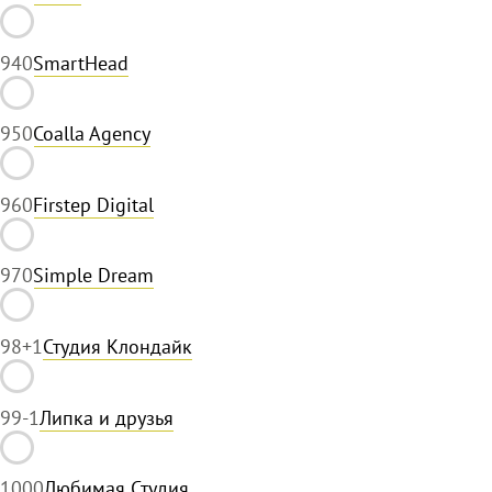
94
0
SmartHead
95
0
Coalla Agency
96
0
Firstep Digital
97
0
Simple Dream
98
+1
Студия Клондайк
99
-1
Липка и друзья
100
0
Любимая Студия