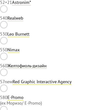
52
+21
Astronim*
54
0
Realweb
53
0
Leo Burnett
55
0
Nimax
56
0
Желтофиоль-дизайн
57
new
Red Graphic Interactive Agency
58
0
E-Promo
(ex Моризо/ E-Promo)