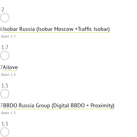
2
6
Isobar Russia (Isobar Moscow +Traffic Isobar)
Балл:
1.7
1.7
7
Ailove
Балл:
1.5
1.5
7
BBDO Russia Group (Digital BBDO + Proximity)
Балл:
1.5
1.5