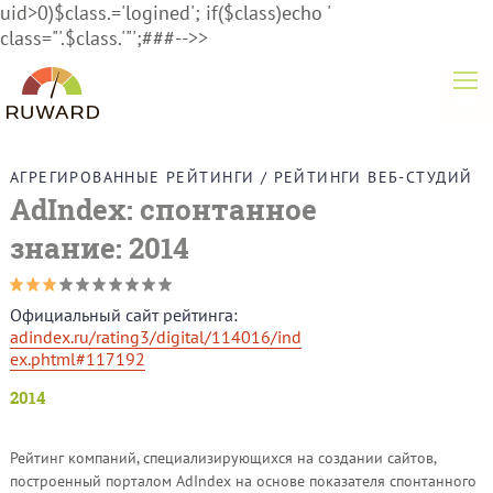
uid>0)$class.='logined'; if($class)echo '
class="'.$class.'"';###-->>
АГРЕГИРОВАННЫЕ РЕЙТИНГИ
/
РЕЙТИНГИ ВЕБ-СТУДИЙ
AdIndex:
спонтанное
знание
: 2014
Официальный сайт рейтинга:
adindex.ru/rating3/digital/114016/ind
ex.phtml#117192
2014
Рейтинг компаний, специализирующихся на создании сайтов,
построенный порталом AdIndex на основе показателя спонтанного