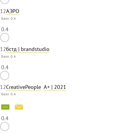
12
АЭРО
Балл:
0.4
0.4
12
бстд | brandstudio
Балл:
0.4
0.4
12
CreativePeople
A+
| 2021
Балл:
0.4
0.4