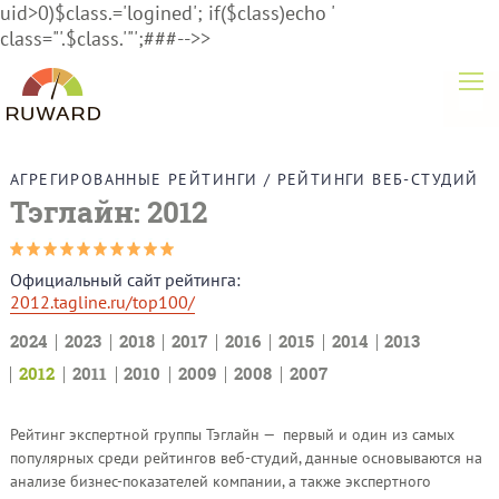
uid>0)$class.='logined'; if($class)echo '
class="'.$class.'"';###-->>
АГРЕГИРОВАННЫЕ РЕЙТИНГИ
/
РЕЙТИНГИ ВЕБ-СТУДИЙ
Тэглайн: 2012
Официальный сайт рейтинга:
2012.tagline.ru/top100/
2024
2023
2018
2017
2016
2015
2014
2013
2012
2011
2010
2009
2008
2007
Рейтинг экспертной группы Тэглайн — первый и один из самых
популярных среди рейтингов веб-студий, данные основываются на
анализе бизнес-показателей компании, а также экспертного