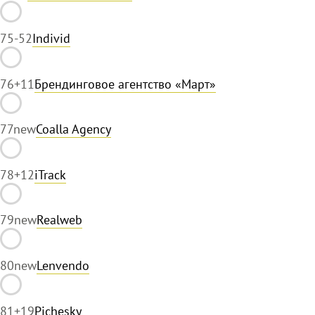
75
-52
Individ
76
+11
Брендинговое агентство «Март»
77
new
Coalla Agency
78
+12
iTrack
79
new
Realweb
80
new
Lenvendo
81
+19
Pichesky