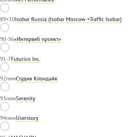
89
+10
Isobar Russia (Isobar Moscow +Traffic Isobar)
90
-36
«Интервеб проект»
91
-7
Futurico Inc.
92
new
Студия Клондайк
93
new
Serenity
94
new
Userstory