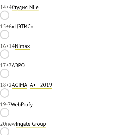
14
+4
Студия Nile
15
+6
«ЦЭТИС»
16
+14
Nimax
17
+7
АЭРО
18
+2
AGIMA
A+
| 2019
19
-7
WebProfy
20
new
Ingate Group