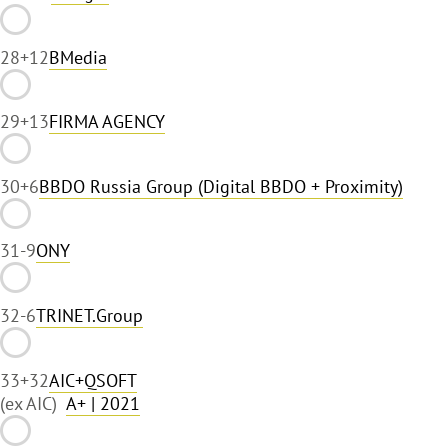
28
+12
BMedia
29
+13
FIRMA AGENCY
30
+6
BBDO Russia Group (Digital BBDO + Proximity)
31
-9
ONY
32
-6
TRINET.Group
33
+32
AIC+QSOFT
(ex AIC)
A+
| 2021