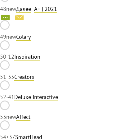
48
new
Далее
A+
| 2021
49
new
Colary
50
-12
Inspiration
51
-35
Creators
52
-41
Deluxe Interactive
53
new
Affect
54
+37
SmartHead