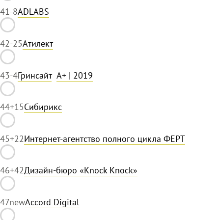
41
-8
ADLABS
42
-25
Атилект
43
-4
Гринсайт
A+
| 2019
44
+15
Сибирикс
45
+22
Интернет-агентство полного цикла ФЕРТ
46
+42
Дизайн-бюро «Knock Knock»
47
new
Accord Digital