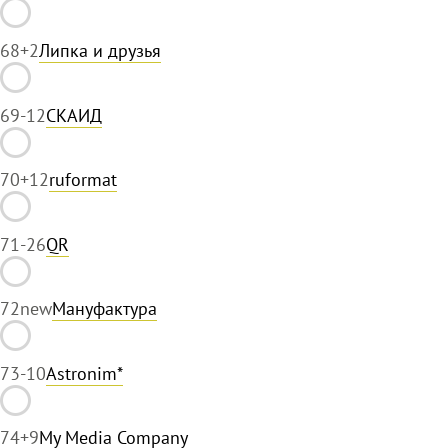
68
+2
Липка и друзья
69
-12
СКАИД
70
+12
ruformat
71
-26
QR
72
new
Мануфактура
73
-10
Astronim*
74
+9
My Media Company