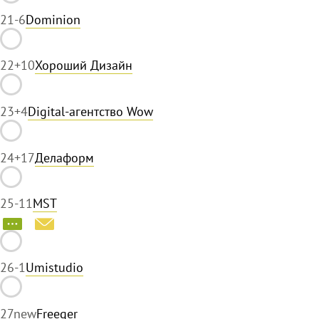
21
-6
Dominion
22
+10
Хороший Дизайн
23
+4
Digital-агентство Wow
24
+17
Делаформ
25
-11
MST
26
-1
Umistudio
27
new
Freeger