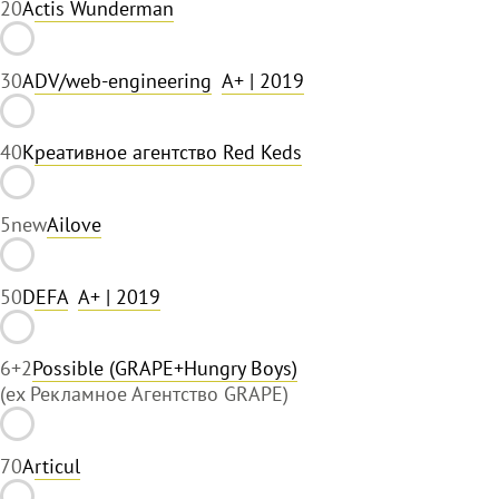
2
0
Actis Wunderman
3
0
ADV/web-engineering
A+
| 2019
4
0
Креативное агентство Red Keds
5
new
Ailove
5
0
DEFA
A+
| 2019
6
+2
Possible (GRAPE+Hungry Boys)
(ex Рекламное Агентство GRAPE)
7
0
Articul