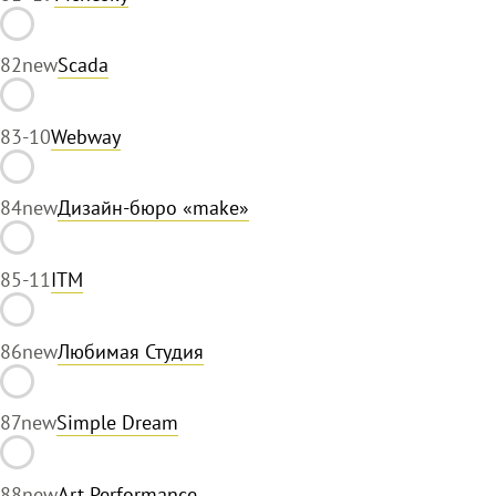
82
new
Scada
83
-10
Webway
84
new
Дизайн-бюро «make»
85
-11
ITM
86
new
Любимая Студия
87
new
Simple Dream
88
new
Art Performance