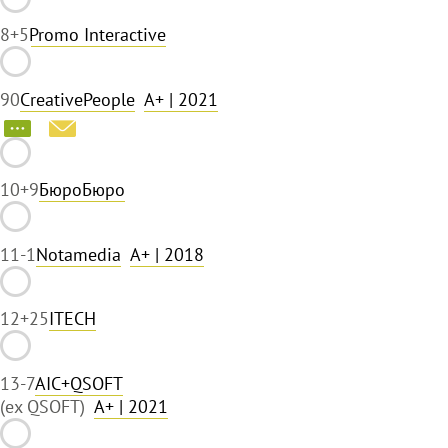
8
+5
Promo Interactive
9
0
CreativePeople
A+
| 2021
10
+9
БюроБюро
11
-1
Notamedia
A+
| 2018
12
+25
ITECH
13
-7
AIC+QSOFT
(ex QSOFT)
A+
| 2021