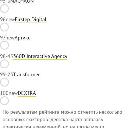
95
-6
MACHAON
96
new
Firstep Digital
97
new
Артикс
98
-45
360D Interactive Agency
99
-23
Transformer
100
new
DEXTRA
По результатам рейтинга можно отметить несколько
основных факторов: десятка чарта осталась
практически неизменной, но на пятое место