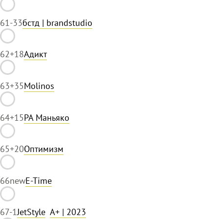
61
-33
бстд | brandstudio
62
+18
Адикт
63
+35
Molinos
64
+15
РА Маньяко
65
+20
Оптимизм
66
new
E-Time
67
-1
JetStyle
A+
| 2023