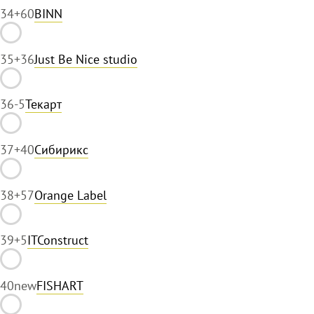
34
+60
BINN
35
+36
Just Be Nice studio
36
-5
Текарт
37
+40
Сибирикс
38
+57
Orange Label
39
+5
ITConstruct
40
new
FISHART