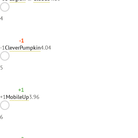
4
-1
-1
CleverPumpkin
4.04
5
+1
+1
MobileUp
3.96
6