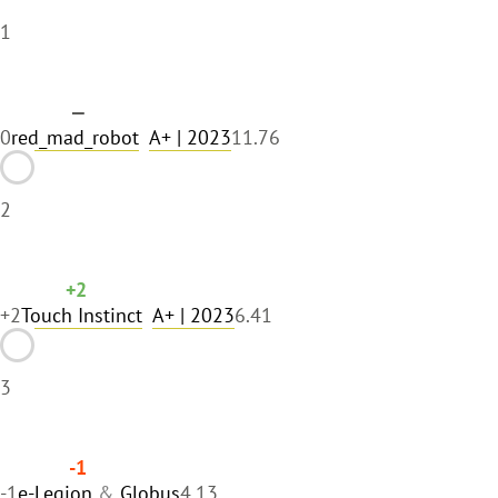
1
—
0
red_mad_robot
A+
| 2023
11.76
2
+2
+2
Touch Instinct
A+
| 2023
6.41
3
-1
-1
e-Legion
&
Globus
4.13