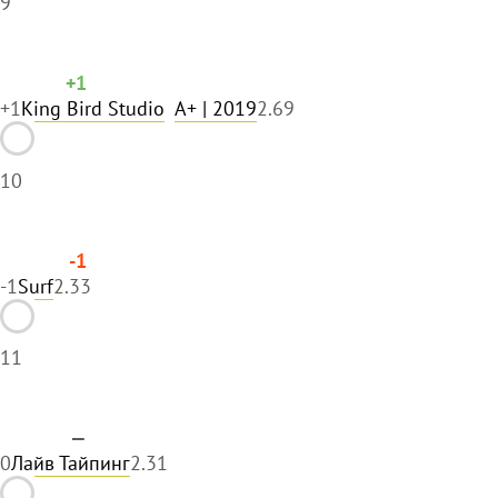
9
+1
+1
King Bird Studio
A+
| 2019
2.69
10
-1
-1
Surf
2.33
11
—
0
Лайв Тайпинг
2.31