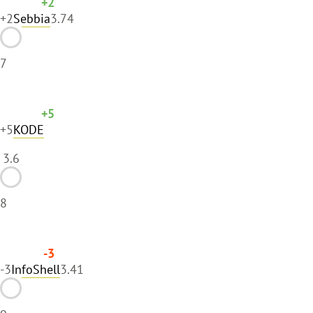
+2
+2
Sebbia
3.74
7
+5
+5
KODE
3.6
8
-3
-3
InfoShell
3.41