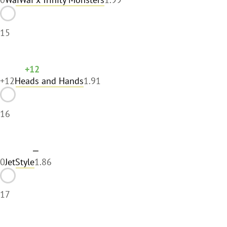
15
+12
+12
Heads and Hands
1.91
16
—
0
JetStyle
1.86
17