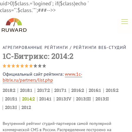
uid>0)$class.='logined'; if($class)echo '
class="'.$class.'"';###-->>
АГРЕГИРОВАННЫЕ РЕЙТИНГИ
/
РЕЙТИНГИ ВЕБ-СТУДИЙ
1С-Битрикс: 2014:2
Официальный сайт рейтинга:
www.1c-
bitrix.ru/partners/list.php
2018:2
2018:1
2017:2
2017:1
2016:2
2016:1
2015:2
2015:1
2014:2
2014:1
2013:IV
2013:III
2013:II
2013:I
2012
Внутренний рейтинг студий-партнеров самой популярной
коммерческой CMS в России. Распределение построено на