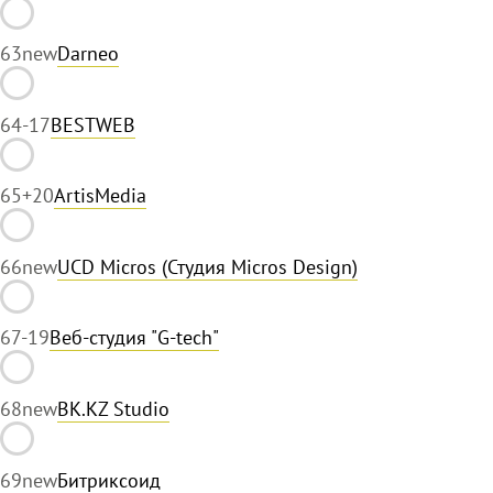
63
new
Darneo
64
-17
BESTWEB
65
+20
ArtisMedia
66
new
UCD Micros (Студия Micros Design)
67
-19
Веб-студия "G-tech"
68
new
BK.KZ Studio
69
new
Битриксоид