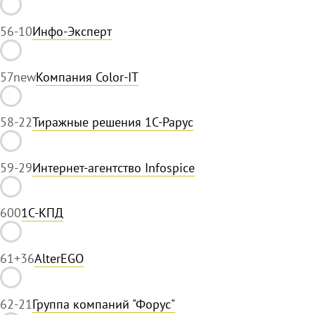
56
-10
Инфо-Эксперт
57
new
Компания Color-IT
58
-22
Тиражные решения 1С-Рарус
59
-29
Интернет-агентство Infospice
60
0
1С-КПД
61
+36
AlterEGO
62
-21
Группа компаний "Форус"