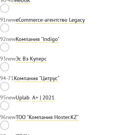
90
-48
WebGK
91
new
eCommerce-агентство Legacy
92
new
Компания "Indigo"
93
new
Эс Вэ Куперс
94
-71
Компания "Цитрус"
95
new
Uplab
A+
| 2021
96
new
ТОО "Компания Hoster.KZ"