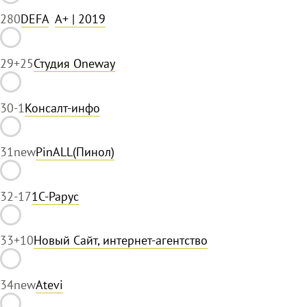
28
0
DEFA
A+
| 2019
29
+25
Студия Oneway
30
-1
Консалт-инфо
31
new
PinALL(Пинол)
32
-17
1С-Рарус
33
+10
Новый Сайт, интернет-агентство
34
new
Atevi