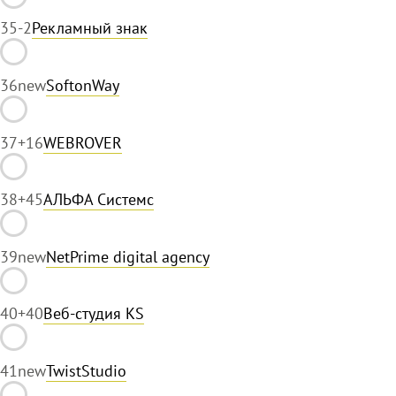
35
-2
Рекламный знак
36
new
SoftonWay
37
+16
WEBROVER
38
+45
АЛЬФА Системс
39
new
NetPrime digital agency
40
+40
Веб-студия KS
41
new
TwistStudio