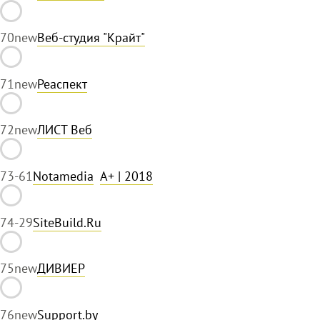
70
new
Веб-студия "Крайт"
71
new
Реаспект
72
new
ЛИСТ Веб
73
-61
Notamedia
A+
| 2018
74
-29
SiteBuild.Ru
75
new
ДИВИЕР
76
new
Support.by