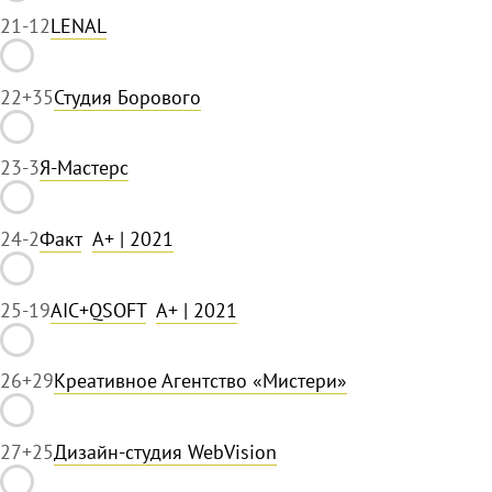
21
-12
LENAL
22
+35
Студия Борового
23
-3
Я-Мастерс
24
-2
Факт
A+
| 2021
25
-19
AIC+QSOFT
A+
| 2021
26
+29
Креативное Агентство «Мистери»
27
+25
Дизайн-студия WebVision