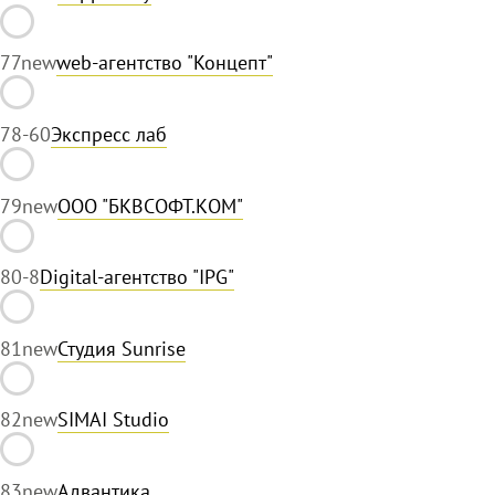
77
new
web-агентство "Концепт"
78
-60
Экспресс лаб
79
new
ООО "БКВСОФТ.КОМ"
80
-8
Digital-агентство "IPG"
81
new
Студия Sunrise
82
new
SIMAI Studio
83
new
Адвантика