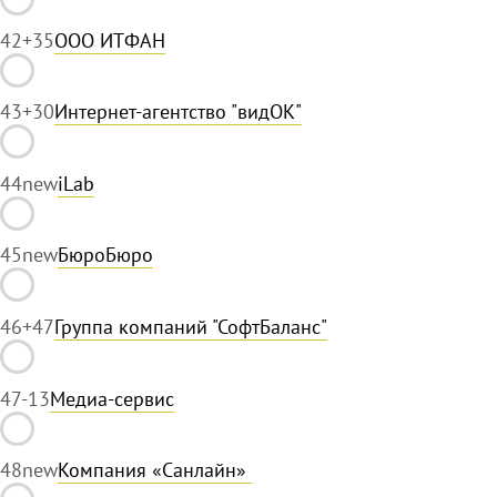
42
+35
ООО ИTФАН
43
+30
Интернет-агентство "видОК"
44
new
iLab
45
new
БюроБюро
46
+47
Группа компаний "СофтБаланс"
47
-13
Медиа-сервис
48
new
Компания «Санлайн»