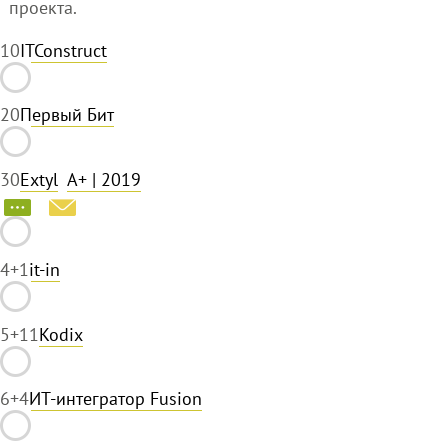
проекта.
1
0
ITConstruct
2
0
Первый Бит
3
0
Extyl
A+
| 2019
4
+1
it-in
5
+11
Kodix
6
+4
ИТ-интегратор Fusion