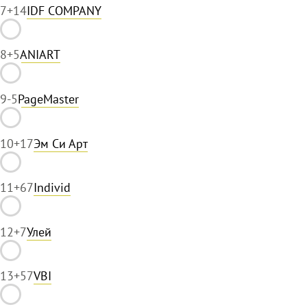
7
+14
IDF COMPANY
8
+5
ANIART
9
-5
PageMaster
10
+17
Эм Си Арт
11
+67
Individ
12
+7
Улей
13
+57
VBI