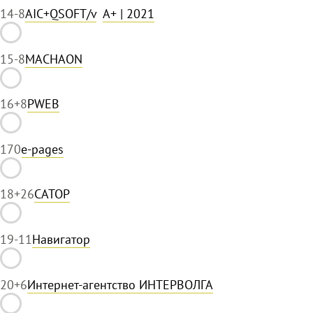
14
-8
AIC+QSOFT/v
A+
| 2021
15
-8
MACHAON
16
+8
PWEB
17
0
e-pages
18
+26
САТОР
19
-11
Навигатор
20
+6
Интернет-агентство ИНТЕРВОЛГА