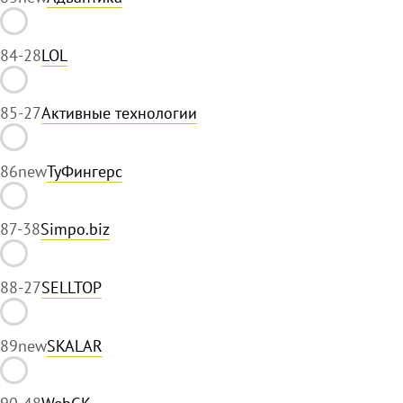
84
-28
LOL
85
-27
Активные технологии
86
new
ТуФингерс
87
-38
Simpo.biz
88
-27
SELLTOP
89
new
SKALAR