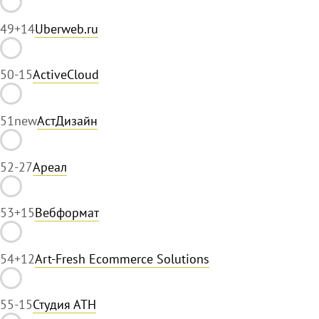
49
+14
Uberweb.ru
50
-15
ActiveCloud
51
new
АстДизайн
52
-27
Ареал
53
+15
Вебформат
54
+12
Art-Fresh Ecommerce Solutions
55
-15
Студия АТН