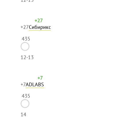
+27
+27
Сибирикс
435
12-13
+7
+7
ADLABS
435
14