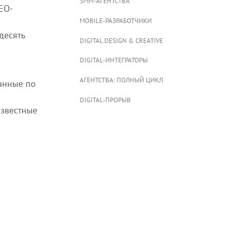
SMM-АГЕНТСТВА
EO-
о
MOBILE-РАЗРАБОТЧИКИ
десять
DIGITAL DESIGN & CREATIVE
DIGITAL-ИНТЕГРАТОРЫ
АГЕНТСТВА: ПОЛНЫЙ ЦИКЛ
анные по
DIGITAL-ПРОРЫВ
известные