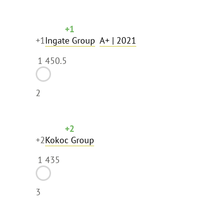
+1
+1
Ingate Group
A+
| 2021
1 450.5
2
+2
+2
Kokoc Group
1 435
3