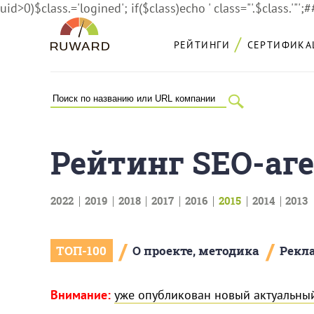
uid>0)$class.='logined'; if($class)echo ' class="'.$class.'"';
РЕЙТИНГИ
СЕРТИФИКА
Рейтинг SEO-аге
2022
2019
2018
2017
2016
2015
2014
2013
/
/
ТОП-100
О проекте, методика
Рекл
Внимание:
уже опубликован новый актуальный