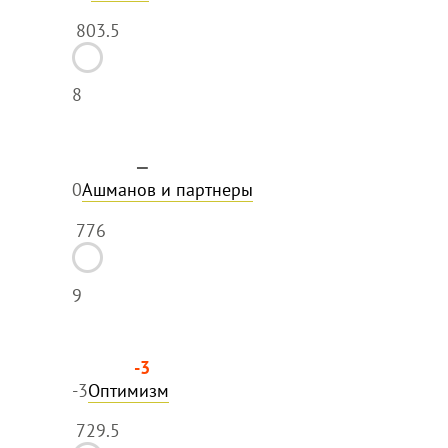
803.5
8
—
0
Ашманов и партнеры
776
9
-3
-3
Оптимизм
729.5