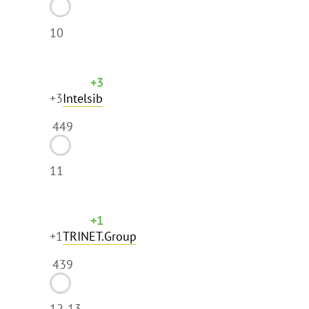
10
+3
+3
Intelsib
449
11
+1
+1
TRINET.Group
439
12-13