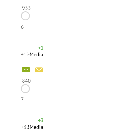
933
6
+1
+1
i-Media
840
7
+3
+3
BMedia