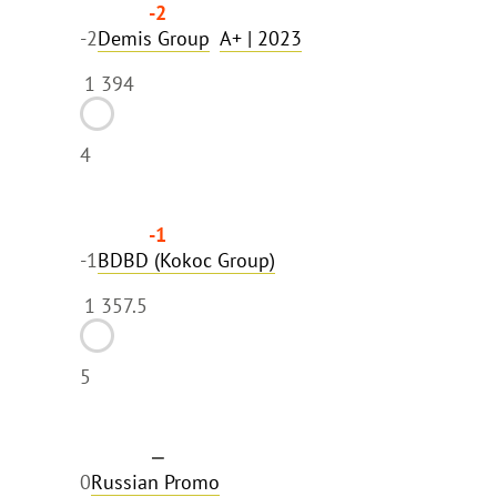
-2
-2
Demis Group
A+
| 2023
1 394
4
-1
-1
BDBD (Kokoc Group)
1 357.5
5
—
0
Russian Promo