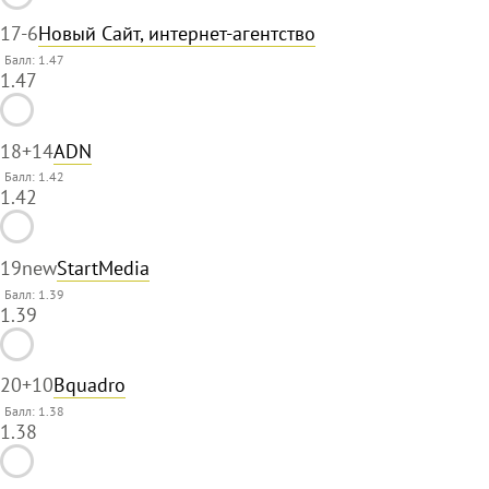
17
-6
Новый Сайт, интернет-агентство
Балл: 1.47
1.47
18
+14
ADN
Балл: 1.42
1.42
19
new
StartMedia
Балл: 1.39
1.39
20
+10
Bquadro
Балл: 1.38
1.38