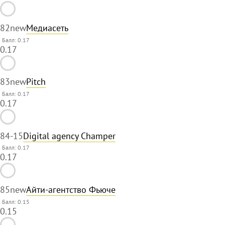
82
new
Медиасеть
Балл: 0.17
0.17
83
new
Pitch
Балл: 0.17
0.17
84
-15
Digital agency Champer
Балл: 0.17
0.17
85
new
Айти-агентство Фьюче
Балл: 0.15
0.15