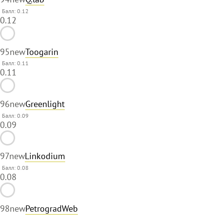
Балл: 0.12
0.12
95
new
Toogarin
Балл: 0.11
0.11
96
new
Greenlight
Балл: 0.09
0.09
97
new
Linkodium
Балл: 0.08
0.08
98
new
PetrogradWeb