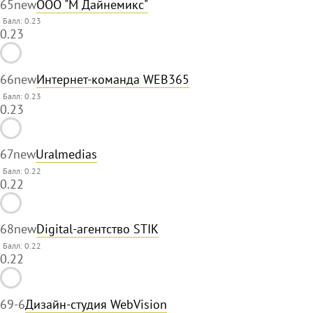
65
new
ООО "М Дайнемикс"
Балл: 0.23
0.23
66
new
Интернет-команда WEB365
Балл: 0.23
0.23
67
new
Uralmedias
Балл: 0.22
0.22
68
new
Digital-агентство STIK
Балл: 0.22
0.22
69
-6
Дизайн-студия WebVision