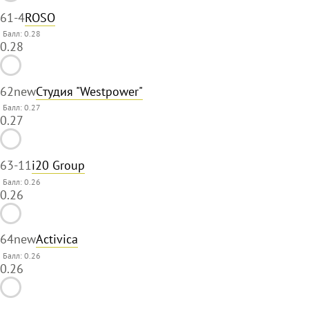
61
-4
ROSO
Балл: 0.28
0.28
62
new
Cтудия "Westpower"
Балл: 0.27
0.27
63
-11
i20 Group
Балл: 0.26
0.26
64
new
Activica
Балл: 0.26
0.26