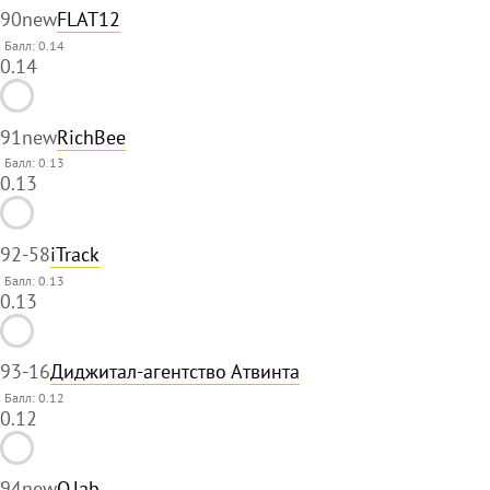
90
new
FLAT12
Балл: 0.14
0.14
91
new
RichBee
Балл: 0.13
0.13
92
-58
iTrack
Балл: 0.13
0.13
93
-16
Диджитал-агентство Атвинта
Балл: 0.12
0.12
94
new
Q.lab