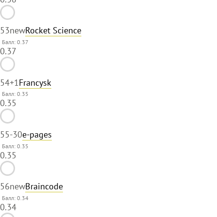
53
new
Rocket Science
Балл: 0.37
0.37
54
+1
Francysk
Балл: 0.35
0.35
55
-30
e-pages
Балл: 0.35
0.35
56
new
Braincode
Балл: 0.34
0.34