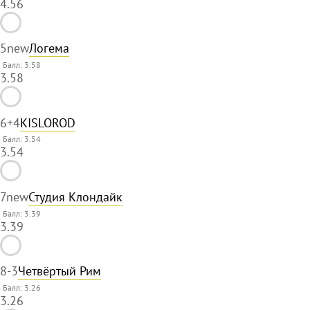
4.56
5
new
Логема
Балл: 3.58
3.58
6
+4
KISLOROD
Балл: 3.54
3.54
7
new
Студия Клондайк
Балл: 3.39
3.39
8
-3
Четвёртый Рим
Балл: 3.26
3.26