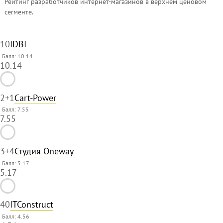
Рейтинг разработчиков интернет-магазинов в верхнем ценовом
сегменте.
1
0
IDBI
Балл: 10.14
10.14
2
+1
Cart-Power
Балл: 7.55
7.55
3
+4
Студия Oneway
Балл: 5.17
5.17
4
0
ITConstruct
Балл: 4.56