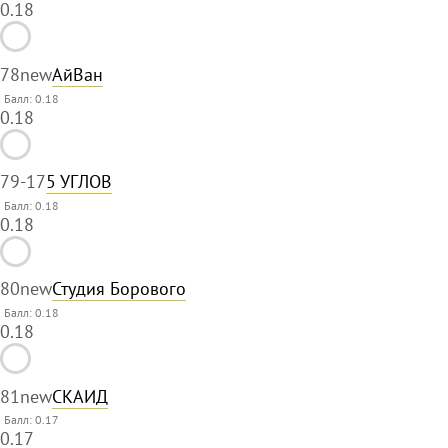
0.18
78
new
АйВан
Балл: 0.18
0.18
79
-17
5 УГЛОВ
Балл: 0.18
0.18
80
new
Студия Борового
Балл: 0.18
0.18
81
new
СКАИД
Балл: 0.17
0.17