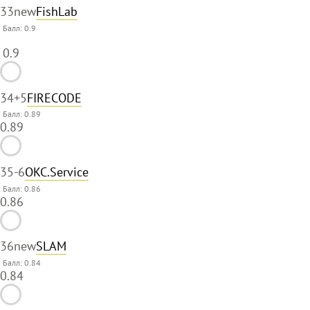
33
new
FishLab
Балл:
0.9
0.9
34
+5
FIRECODE
Балл: 0.89
0.89
35
-6
OKC.Service
Балл: 0.86
0.86
36
new
SLAM
Балл: 0.84
0.84