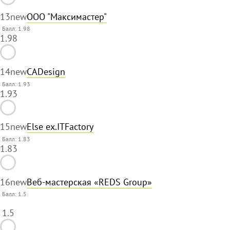
13
new
ООО "Максимастер"
Балл: 1.98
1.98
14
new
CADesign
Балл: 1.93
1.93
15
new
Else ex.ITFactory
Балл: 1.83
1.83
16
new
Веб-мастерская «REDS Group»
Балл:
1.5
1.5