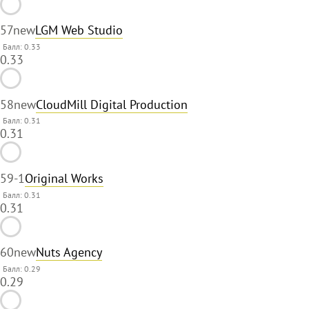
57
new
LGM Web Studio
Балл: 0.33
0.33
58
new
CloudMill Digital Production
Балл: 0.31
0.31
59
-1
Original Works
Балл: 0.31
0.31
60
new
Nuts Agency
Балл: 0.29
0.29