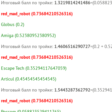
Итоговый балл по тройке:
1.3219814241486
=(0.05882
red_mad_robot (0.73684210526316)
Globus (0.2)
Amiga (0.52380952380952)
Итоговый балл по тройке:
1.4606516290727
=(0.2 + 0
red_mad_robot (0.73684210526316)
Escape Tech (0.35294117647059)
Articul (0.45454545454545)
Итоговый балл по тройке:
1.5443287362792
=(0.35294
red_mad_robot (0.73684210526316)
Poccom (0.058823529411765)