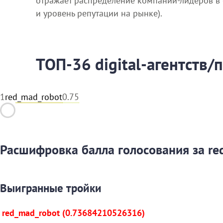
отражает распределение компаний-лидеров в се
и уровень репутации на рынке).
ТОП-36 digital-агентств/
1
red_mad_robot
0.75
Расшифровка балла голосования за re
Выигранные тройки
red_mad_robot (0.73684210526316)