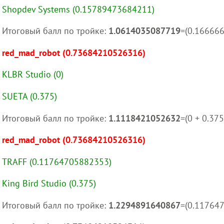
Shopdev Systems (0.15789473684211)
Итоговый балл по тройке:
1.0614035087719
=(0.16666
red_mad_robot (0.73684210526316)
KLBR Studio (0)
SUETA (0.375)
Итоговый балл по тройке:
1.1118421052632
=(0 + 0.37
red_mad_robot (0.73684210526316)
TRAFF (0.11764705882353)
King Bird Studio (0.375)
Итоговый балл по тройке:
1.2294891640867
=(0.11764