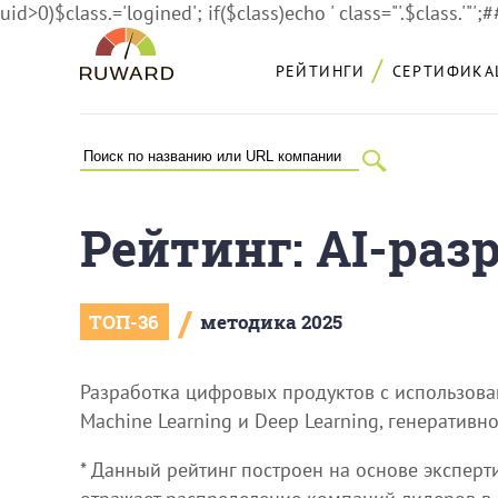
uid>0)$class.='logined'; if($class)echo ' class="'.$class.'"';
РЕЙТИНГИ
СЕРТИФИКА
Рейтинг: AI-разр
/
ТОП-36
методика 2025
Разработка цифровых продуктов с использован
Machine Learning и Deep Learning, генеративн
* Данный рейтинг построен на основе эксперт