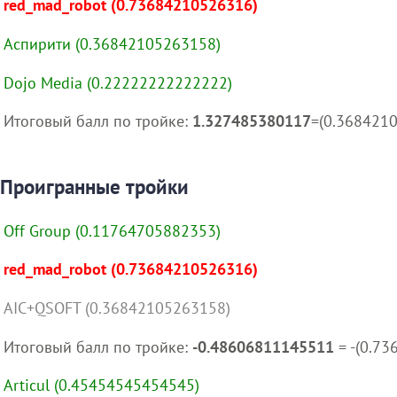
red_mad_robot (0.73684210526316)
Аспирити (0.36842105263158)
Dojo Media (0.22222222222222)
Итоговый балл по тройке:
1.327485380117
=(0.368421
Проигранные тройки
Off Group (0.11764705882353)
red_mad_robot (0.73684210526316)
AIC+QSOFT (0.36842105263158)
Итоговый балл по тройке:
-0.48606811145511
= -(0.7
Articul (0.45454545454545)