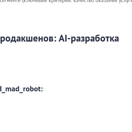
гменте (ключевые критерии: качество оказания услуги, 
продакшенов: AI-разработка
d_mad_robot: