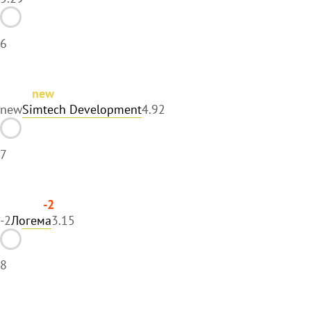
6
new
new
Simtech Development
4.92
7
-2
-2
Логема
3.15
8