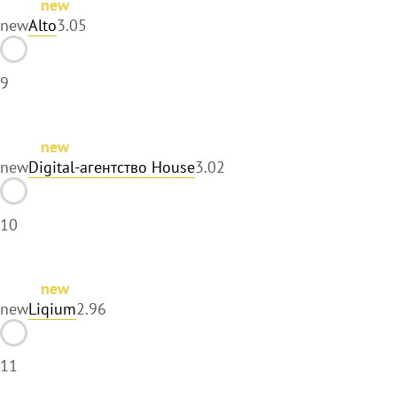
new
new
Alto
3.05
9
new
new
Digital-агентство House
3.02
10
new
new
Liqium
2.96
11