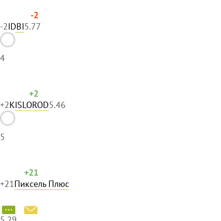
-2
-2
IDBI
5.77
4
+2
+2
KISLOROD
5.46
5
+21
+21
Пиксель Плюс
5.29