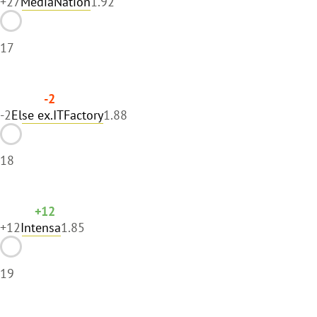
+27
MediaNation
1.92
17
-2
-2
Else ex.ITFactory
1.88
18
+12
+12
Intensa
1.85
19