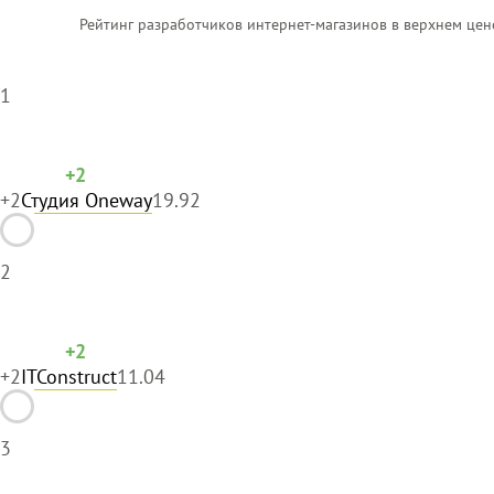
Рейтинг разработчиков интернет-магазинов в верхнем цен
1
+2
+2
Студия Oneway
19.92
2
+2
+2
ITConstruct
11.04
3