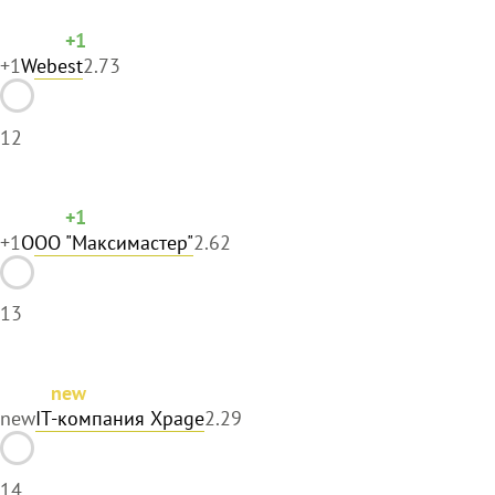
+1
+1
Webest
2.73
12
+1
+1
ООО "Максимастер"
2.62
13
new
new
IT-компания Xpage
2.29
14