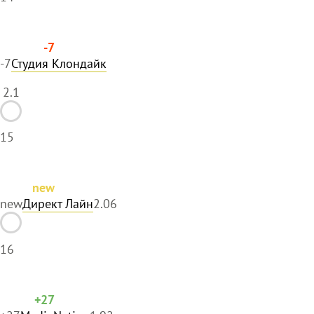
-7
-7
Студия Клондайк
2.1
15
new
new
Директ Лайн
2.06
16
+27