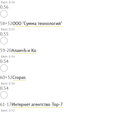
Балл: 0.56
0.56
58
+32
ООО "Сумма технологий"
Балл: 0.55
0.55
59
-20
АлаичЪ и Ко
Балл: 0.54
0.54
60
+32
Cropas
Балл: 0.54
0.54
61
-17
Интернет агентство Top-7
Балл: 0.52