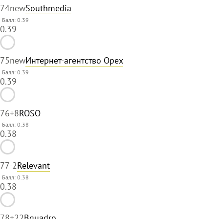
74
new
Southmedia
Балл: 0.39
0.39
75
new
Интернет-агентство Орех
Балл: 0.39
0.39
76
+8
ROSO
Балл: 0.38
0.38
77
-2
Relevant
Балл: 0.38
0.38
78
+22
Bquadro