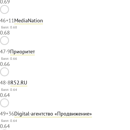
0.69
46
+11
MediaNation
Балл: 0.68
0.68
47
-9
Приоритет
Балл: 0.66
0.66
48
-8
R52.RU
Балл: 0.64
0.64
49
+36
Digital-агентство «Продвижение»
Балл: 0.64
0.64