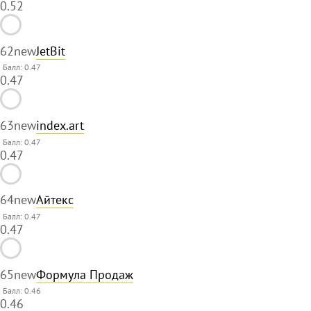
0.52
62
new
JetBit
Балл: 0.47
0.47
63
new
index.art
Балл: 0.47
0.47
64
new
Айтекс
Балл: 0.47
0.47
65
new
Формула Продаж
Балл: 0.46
0.46