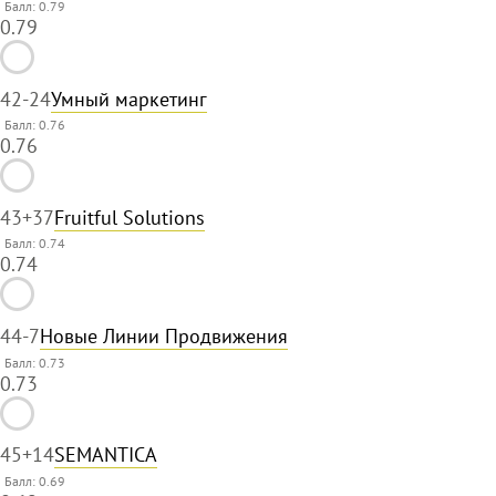
Балл: 0.79
0.79
42
-24
Умный маркетинг
Балл: 0.76
0.76
43
+37
Fruitful Solutions
Балл: 0.74
0.74
44
-7
Новые Линии Продвижения
Балл: 0.73
0.73
45
+14
SEMANTICA
Балл: 0.69