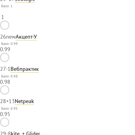
Балл:
1
1
26
new
Акцепт-У
Балл: 0.99
0.99
27
-1
Вебпрактик
Балл: 0.98
0.98
28
+13
Netpeak
Балл: 0.95
0.95
29
-8
kite. + Glider