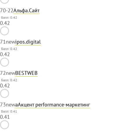
70
-22
Альфа.Сайт
Балл: 0.42
0.42
71
new
ipos.digital
Балл: 0.42
0.42
72
new
BESTWEB
Балл: 0.42
0.42
73
new
аАкцент performance-маркетинг
Балл: 0.41
0.41