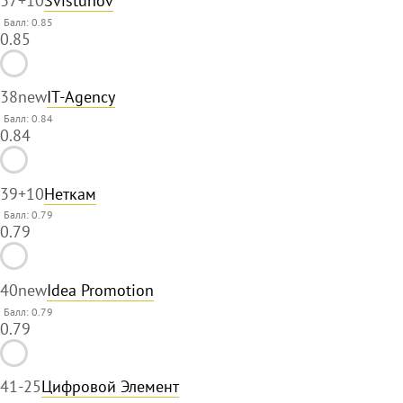
37
+10
Svistunov
Балл: 0.85
0.85
38
new
IT-Agency
Балл: 0.84
0.84
39
+10
Неткам
Балл: 0.79
0.79
40
new
Idea Promotion
Балл: 0.79
0.79
41
-25
Цифровой Элемент