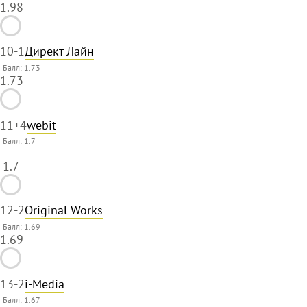
1.98
10
-1
Директ Лайн
Балл: 1.73
1.73
11
+4
webit
Балл:
1.7
1.7
12
-2
Original Works
Балл: 1.69
1.69
13
-2
i-Media
Балл: 1.67