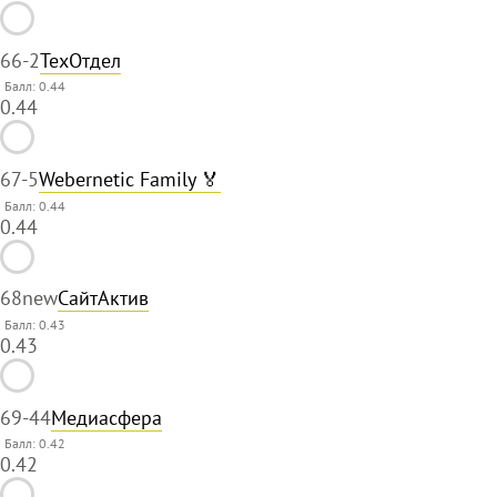
66
-2
ТехОтдел
Балл: 0.44
0.44
67
-5
Webernetic Family 🏅
Балл: 0.44
0.44
68
new
СайтАктив
Балл: 0.43
0.43
69
-44
Медиасфера
Балл: 0.42
0.42