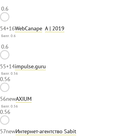
0.6
54
+16
WebCanape
A
| 2019
Балл:
0.6
0.6
55
+14
impulse.guru
Балл: 0.56
0.56
56
new
AXIUM
Балл: 0.56
0.56
57
new
Интернет-агентство Sabit