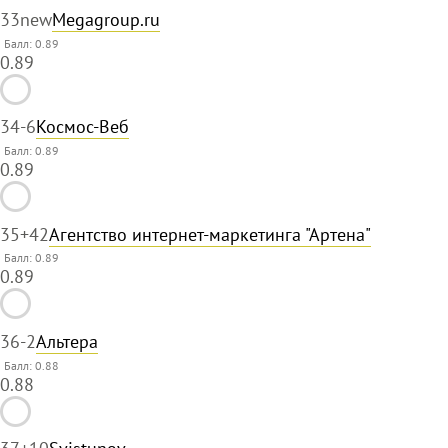
33
new
Megagroup.ru
Балл: 0.89
0.89
34
-6
Космос-Веб
Балл: 0.89
0.89
35
+42
Агентство интернет-маркетинга "Артена"
Балл: 0.89
0.89
36
-2
Альтера
Балл: 0.88
0.88