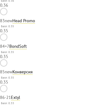
Балл: 0.36
0.36
83
new
Head Promo
Балл: 0.35
0.35
84
+7
BondSoft
Балл: 0.35
0.35
85
new
Конверсия
Балл: 0.35
0.35
86
-21
Extyl
Балл: 0.33