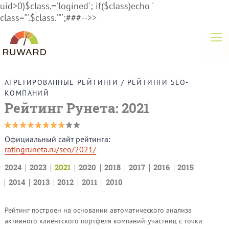
uid>0)$class.='logined'; if($class)echo '
class="'.$class.'"';###-->>
АГРЕГИРОВАННЫЕ РЕЙТИНГИ
/
РЕЙТИНГИ SEО-
КОМПАНИЙ
Рейтинг Рунета: 2021
Официальный сайт рейтинга:
ratingruneta.ru/seo/2021/
2024
2023
2021
2020
2018
2017
2016
2015
2014
2013
2012
2011
2010
Рейтинг построен на основании автоматического анализа
активного клиентского портфеля компаний-участниц с точки