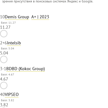
зрения присутствия в поисковых системах Яндекс и Google.
1
0
Demis Group
A+
| 2023
Балл: 11.27
11.27
2
+6
Intelsib
Балл: 5.04
5.04
3
-1
BDBD (Kokoc Group)
Балл: 4.67
4.67
4
0
VIPSEO
Балл: 3.82
3.82