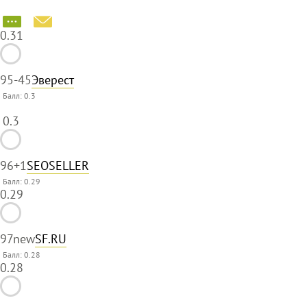
0.31
95
-45
Эверест
Балл:
0.3
0.3
96
+1
SEOSELLER
Балл: 0.29
0.29
97
new
SF.RU
Балл: 0.28
0.28