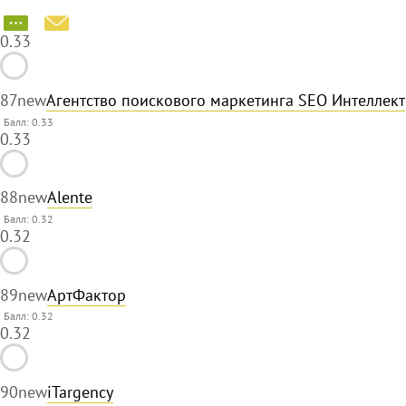
0.33
87
new
Агентство поискового маркетинга SEO Интеллект
Балл: 0.33
0.33
88
new
Alente
Балл: 0.32
0.32
89
new
АртФактор
Балл: 0.32
0.32
90
new
iTargency