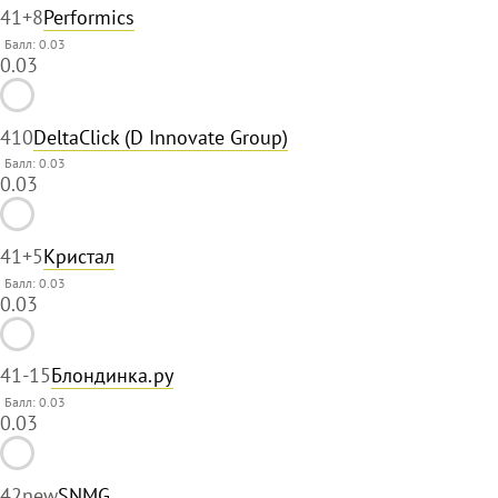
41
+8
Performics
Балл: 0.03
0.03
41
0
DeltaClick (D Innovate Group)
Балл: 0.03
0.03
41
+5
Кристал
Балл: 0.03
0.03
41
-15
Блондинка.ру
Балл: 0.03
0.03
42
new
SNMG