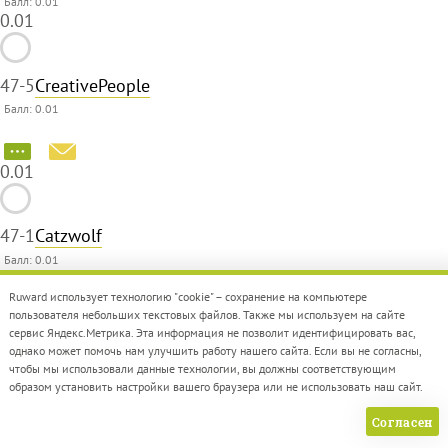
Балл: 0.01
0.01
47
-5
CreativePeople
Балл: 0.01
0.01
47
-1
Catzwolf
Балл: 0.01
0.01
Ruward использует технологию "cookie" – сохранение на компьютере
пользователя небольших текстовых файлов. Также мы используем на сайте
сервис Яндекс.Метрика. Эта информация не позволит идентифицировать вас,
47
new
ArrowMedia
однако может помочь нам улучшить работу нашего сайта. Если вы не согласны,
Балл: 0.01
чтобы мы использовали данные технологии, вы должны соответствующим
0.01
образом установить настройки вашего браузера или не использовать наш сайт.
Согласен