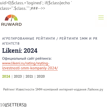
uid>0)$class.='logined'; if($class)echo '
class="'.$class.'"';###-->>
АГРЕГИРОВАННЫЕ РЕЙТИНГИ
/
РЕЙТИНГИ SMM И PR
АГЕНТСТВ
Likeni: 2024
Официальный сайт рейтинга:
www.likeni.ru/rating/reyting-
izvestnosti-smm-kompaniy-2024/
2024
2023
2021
2020
Рейтинг Известности SMM-компаний интернет-издания Лайкни.ру
1
0
((SETTERS))