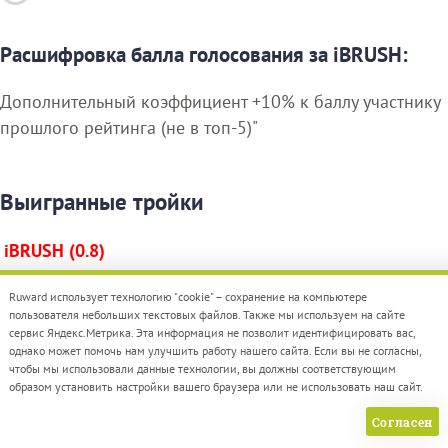
Расшифровка балла голосования за iBRUSH:
Дополнительный коэффициент +10% к баллу участнику
прошлого рейтинга (не в топ-5)"
Выигранные тройки
iBRUSH (0.8)
Айтигро (0.36363636363636)
Ruward использует технологию "cookie" – сохранение на компьютере
пользователя небольших текстовых файлов. Также мы используем на сайте
сервис Яндекс.Метрика. Эта информация не позволит идентифицировать вас,
Старта (0.25)
однако может помочь нам улучшить работу нашего сайта. Если вы не согласны,
чтобы мы использовали данные технологии, вы должны соответствующим
Итоговый балл по тройке:
1.4136363636364
=
образом установить настройки вашего браузера или не использовать наш сайт.
(0.36363636363636 + 0.25 + 0.8)
Согласен