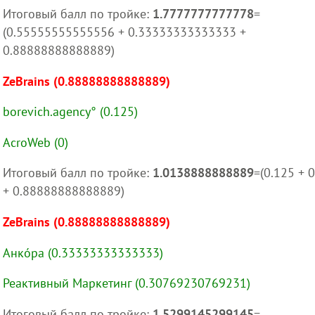
Итоговый балл по тройке:
1.7777777777778
=
(0.55555555555556 + 0.33333333333333 +
0.88888888888889)
ZeBrains (0.88888888888889)
borevich.agency° (0.125)
AcroWeb (0)
Итоговый балл по тройке:
1.0138888888889
=(0.125 + 0
+ 0.88888888888889)
ZeBrains (0.88888888888889)
Анкóра (0.33333333333333)
Реактивный Маркетинг (0.30769230769231)
Итоговый балл по тройке:
1.5299145299145
=