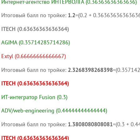
Интернет-агентство ИНТЕРВОЛГА (0.36363636363636)
Итоговый балл по тройке:
1.2
=(0.2 + 0.3636363636363
ITECH (0.63636363636364)
AGIMA (0.35714285714286)
Extyl (0.66666666666667)
Итоговый балл по тройке:
2.3268398268398
=(0.35714
ITECH (0.63636363636364)
ИТ-интегратор Fusion (0.3)
ADV/web-engineering (0.44444444444444)
Итоговый балл по тройке:
1.3808080808081
=(0.3 + 0
ITECH (0.63636363636364)