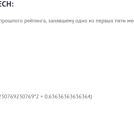
ECH:
прошлого рейтинга, занявшему одно из первых пяти ме
9230769230769*2 + 0.63636363636364)