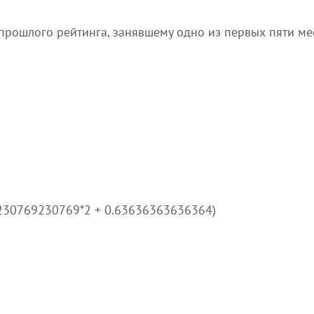
прошлого рейтинга, занявшему одно из первых пяти ме
9230769230769*2 + 0.63636363636364)