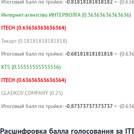
Итоговый балл по тройке:
-0.81818181818182
= -(0.63
Интернет-агентство ИНТЕРВОЛГА (0.36363636363636)
ITECH (0.63636363636364)
Текарт (0.18181818181818)
Итоговый балл по тройке:
-0.68181818181818
= -(0.6
KTS (0.55555555555556)
ITECH (0.63636363636364)
GLADKOV COMPANY (0.25)
Итоговый балл по тройке:
-0.87373737373737
= -(0.6
Расшифровка балла голосования за IT