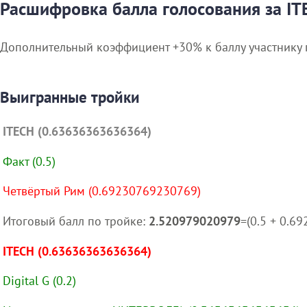
Расшифровка балла голосования за IT
Дополнительный коэффициент +30% к баллу участнику 
Выигранные тройки
ITECH (0.63636363636364)
Факт (0.5)
Четвёртый Рим (0.69230769230769)
Итоговый балл по тройке:
2.520979020979
=(0.5 + 0.6
ITECH (0.63636363636364)
Digital G (0.2)