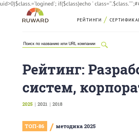
uid>0)$class.='logined'; if($class)echo ' class="'.$class.'"';
РЕЙТИНГИ
СЕРТИФИКА
Рейтинг: Разраб
систем, корпора
2025
2021
2018
/
ТОП-86
методика 2025